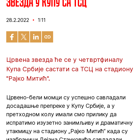
Звезда у купу са ТСЦ
28.2.2022
1:11
Црвена звезда ће се у четвртфиналу
Купа Србије састати са ТСЦ на стадиону
"Рајко Митић".
Црвено-бели момци су успешно савладали
досадашње препреке у Купу Србије, а у
претходном колу имали смо прилику да
испратимо изузетно занимљиву и драматичну
утакмицу на стадиону „Рајко Митић“ када су
изабраници Дејана Станковића савладали