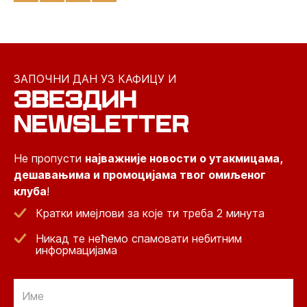
ЗАПОЧНИ ДАН УЗ КАФИЦУ И
ЗВЕЗДИН
NEWSLETTER
Не пропусти
најважније новости о утакмицама,
дешавањима и промоцијама твог омиљеног
клуба
!
Кратки имејлови за које ти треба 2 минута
Никад те нећемо спамовати небитним
информацијама
Email