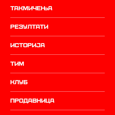
Такмичења
резултати
историја
ТИМ
Клуб
продавница