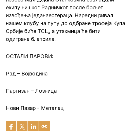
екипу нишког Радничког после бољег
извођења једанаестераца. Наредни ривал
нашем клубу на путу до одбране трофеја Купа
Србије биће ТСЦ, а утакмица ће бити
одиграна 6. априла.
ОСТАЛИ ПАРОВИ:
Рад – Војводина
Партизан – Лозница
Нови Пазар - Металац