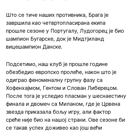
Што се тиче наших противника, Брага је
завршила као четвртопласирана екипа
прошле сезоне у Португалу, Лудогорец је био
шампион Бугарске, док је Мидтјиланд
вицешампион Данске.
Подсетимо, наш клуб је прошле године
обезбедио европско пролеће, након што је
одиграо феноменалну групну фазу са
Хофенхајмом, Гентом и Слован Либерецом.
После тога је уследио пласман у шеснаестину
финала и двомеч са Миланом, где је Црвена
звезда приказала бољу игру, али фактор
среће није био на нашој страни. Ове сезоне би
се такав успех доживео као још већи