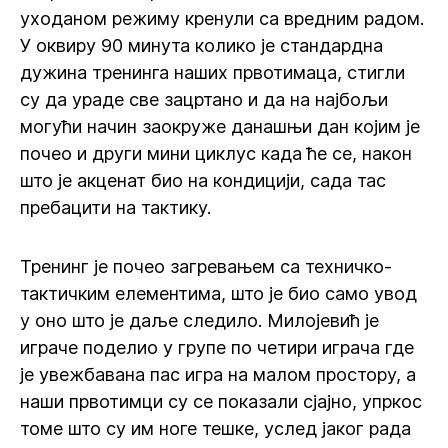
уходаном режиму кренули са вредним радом.
У оквиру 90 минута колико је стандардна
дужина тренинга наших првотимаца, стигли
су да ураде све зацртано и да на најбољи
могући начин заокруже данашњи дан којим је
почео и други мини циклус када ће се, након
што је акценат био на кондицији, сада тас
пребацити на тактику.
Тренинг је почео загревањем са техничко-
тактичким елементима, што је био само увод
у оно што је даље следило. Милојевић је
играче поделио у групе по четири играча где
је увежбавана пас игра на малом простору, а
наши првотимци су се показали сјајно, упркос
томе што су им ноге тешке, услед јаког рада