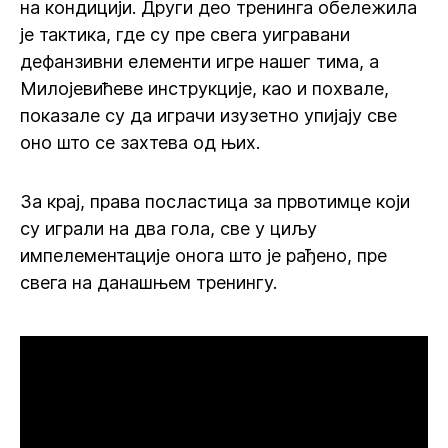
на кондицији. Други део тренинга обележила
је тактика, где су пре свега уигравани
дефанзивни елементи игре нашег тима, а
Милојевићеве инструкције, као и похвале,
показале су да играчи изузетно упијају све
оно што се захтева од њих.
За крај, права посластица за првотимце који
су играли на два гола, све у циљу
импелементације онога што је рађено, пре
свега на данашњем тренингу.