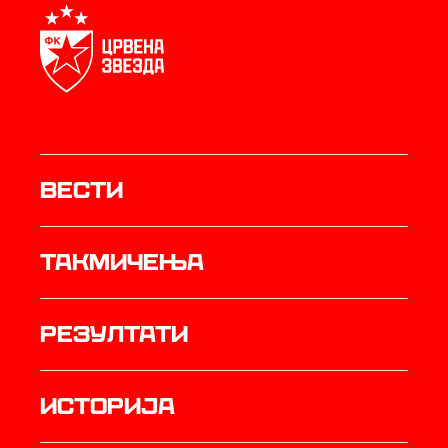
Вести
Такмичења
резултати
историја