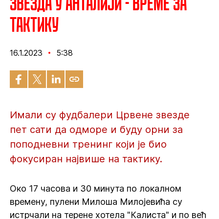
Звезда у Анталији - Време за
тактику
16.1.2023
5:38
Имали су фудбалери Црвене звезде
пет сати да одморе и буду орни за
поподневни тренинг који је био
фокусиран највише на тактику.
Око 17 часова и 30 минута по локалном
времену, пулени Милоша Милојевића су
истрчали на терене хотела "Калиста" и по већ