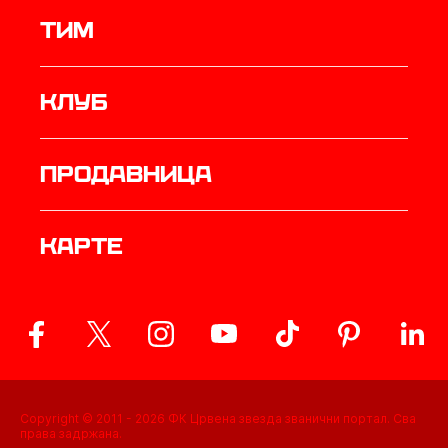
ТИМ
Клуб
продавница
Карте
Copyright © 2011 -
2026
ФК Црвена звезда званични портал. Сва
права задржана.