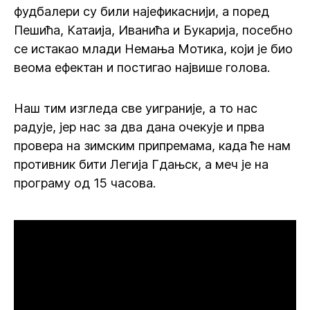
фудбалери су били најефикаснији, а поред
Пешића, Катаија, Иванића и Букарија, посебно
се истакао млади Немања Мотика, који је био
веома ефектан и постигао највише голова.
Наш тим изгледа све уиграније, а то нас
радује, јер нас за два дана очекује и прва
провера на зимским припремама, када ће нам
противник бити Легија Гдањск, а меч је на
програму од 15 часова.