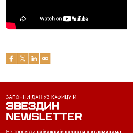
ЗАПОЧНИ ДАН УЗ КАФИЦУ И
ЗВЕЗДИН
NEWSLETTER
Не пропусти
најважније новости о утакмицама,