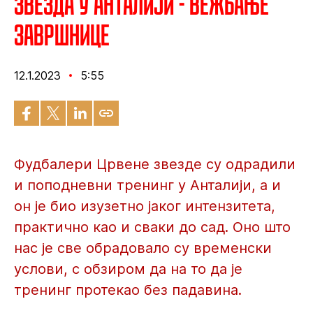
Звезда у Анталији - Вежбање
завршнице
12.1.2023
5:55
Фудбалери Црвене звезде су одрадили
и поподневни тренинг у Анталији, а и
он је био изузетно јаког интензитета,
практично као и сваки до сад. Оно што
нас је све обрадовало су временски
услови, с обзиром да на то да је
тренинг протекао без падавина.