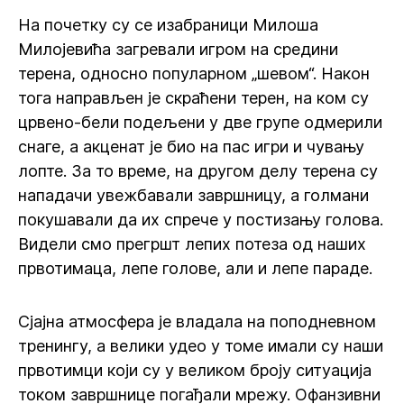
На почетку су се изабраници Милоша
Милојевића загревали игром на средини
терена, односно популарном „шевом“. Након
тога направљен је скраћени терен, на ком су
црвено-бели подељени у две групе одмерили
снаге, а акценат је био на пас игри и чувању
лопте. За то време, на другом делу терена су
нападачи увежбавали завршницу, а голмани
покушавали да их спрече у постизању голова.
Видели смо прегршт лепих потеза од наших
првотимаца, лепе голове, али и лепе параде.
Сјајна атмосфера је владала на поподневном
тренингу, а велики удео у томе имали су наши
првотимци који су у великом броју ситуација
током завршнице погађали мрежу. Офанзивни