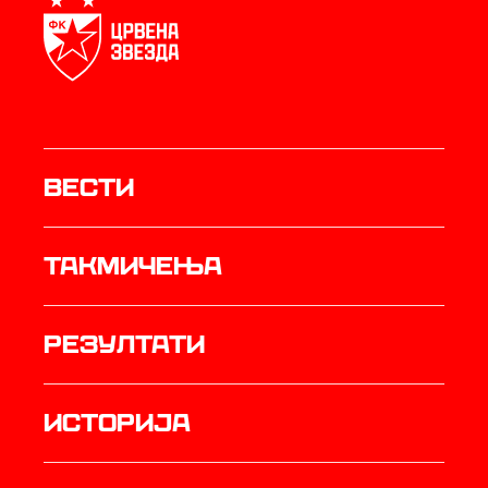
Вести
Такмичења
резултати
историја