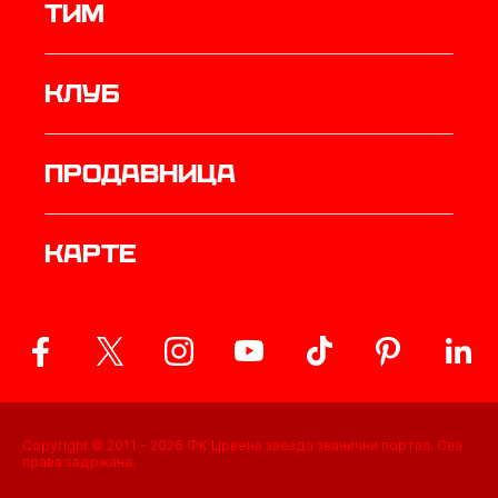
ТИМ
Клуб
продавница
Карте
Copyright © 2011 -
2026
ФК Црвена звезда званични портал. Сва
права задржана.