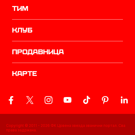
ТИМ
Клуб
продавница
Карте
Copyright © 2011 -
2026
ФК Црвена звезда званични портал. Сва
права задржана.