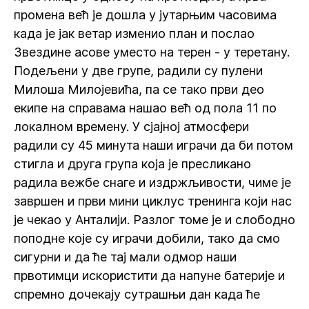
промена већ је дошла у јутарњим часовима
када је јак ветар изменио план и послао
Звездине асове уместо на терен - у теретану.
Подељени у две групе, радили су пулени
Милоша Милојевића, па се тако први део
екипе на справама нашао већ од пола 11 по
локалном времену. У сјајној атмосфери
радили су 45 минута наши играчи да би потом
стигла и друга група која је пресликано
радила вежбе снаге и издржљивости, чиме је
завршен и први мини циклус тренинга који нас
је чекао у Анталији. Разлог томе је и слободно
поподне које су играчи добили, тако да смо
сигурни и да ће тај мали одмор наши
првотимци искористити да напуне батерије и
спремно дочекају сутрашњи дан када ће