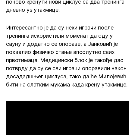
поново кренути нови циклус са два тренинга
дневно уз утакмице.
Интересантно је да су неки играчи после
тренинга искористили моменат да оду у
сауну и додатно се опораве, а Јанковић је
похвалио физичко стање апсолутно свих
првотимаца. Медицински блок је такође дао
потврду да су се сви играчи опоравили након
досададшњег циклуса, тако да ће Милојевић
бити на слатким мукама када крену утакмице.