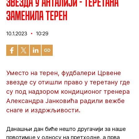
Звезда у Анталији - Теретана
заменила терен
10.1.2023
10:29
Уместо на терен, фудбалери Црвене
звезде су отишли право у теретану где
су под надзором кондиционог тренера
Александра Јанковића радили вежбе
снаге и издржљивости.
Данашњи дан биће нешто другачији за наше
првотимце у односу на претходне, а прва