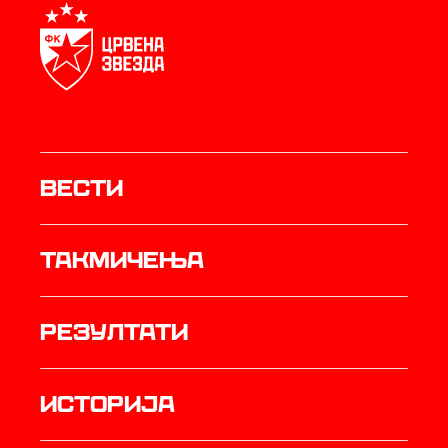
Вести
Такмичења
резултати
историја