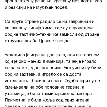
проналажењу решења, кретању без лопте, као
и реакцији на изгубљен посед.
Са друге стране радило се на завршници и
уигравању линија тима, где су спроведене
бројне тактичко-техничке замисли од стране
стручног штаба Црвене звезде.
Уследила је игра на два гола, али са тереном
који је био мањих димензија, тачније играло
се на само једној половини. Укључени су били
бројни захтеви, а играло се са доста
интензитета, брзине и снаге. Фудбалери су се
смењивали на обе половине терена, а
утакмица је била такмичарског карактера.
Приметна је била жеља код свих играча
Звезде да њихова екипа победи, чиме се