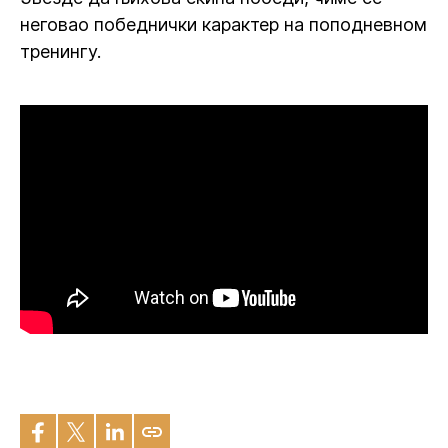
неговао победнички карактер на поподневном
тренингу.