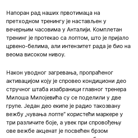
Напоран рад наших првотимаца на
претходном тренингу је настављен у
вечерњим часовима у Анталији. Комплетан
тренинг је протекао са лоптом, што је пријало
црвено-белима, али интензитет рада је био на
веома високом нивоу.
Након уводног загревања, пропраћеног
активацијом коју је спровео кондициони део
стручног штаба изабраници главног тренера
Милоша Милојевића су се поделили у две
групе. Један део екипе је радио такозвану
вежбу „чувања лопте“ користећи маркере у
три различите боје, а увек при спровођењу
ове вежбе акценат је посвећен брзом