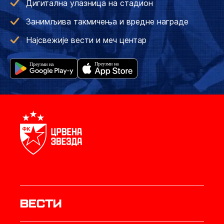
Дигитална улазница на стадион
Занимљива такмичења и вредне награде
Најсвежије вести и меч центар
Вести