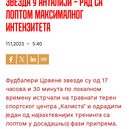
Звезда у Анталији – Рад са
лоптом максималног
интензитета
11.1.2023
5:40
Фудбалери Црвене звезде су од 17
часова и 30 минута по локалном
времену истрчали на травнати терен
спортског центра „Калиста“ и одрадили
један од најзахтевнијих тренинга са
лоптом у досадашњој фази припрема.