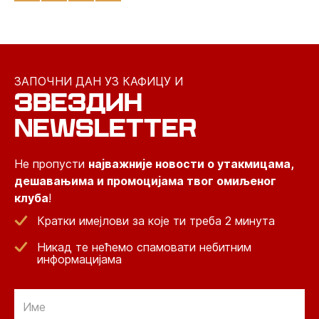
ЗАПОЧНИ ДАН УЗ КАФИЦУ И
ЗВЕЗДИН
NEWSLETTER
Не пропусти
најважније новости о утакмицама,
дешавањима и промоцијама твог омиљеног
клуба
!
Кратки имејлови за које ти треба 2 минута
Никад те нећемо спамовати небитним
информацијама
Email