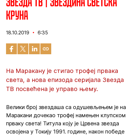
Звезда ТВ | Звездина светска
круна
18.10.2019
6:35
На Маракану је стигао трофеј првака
света, а нова епизода серијала Звезда
ТВ посвећена је управо њему.
Велики број звездаша са одушевљењем је на
Маракани дочекао трофеј намењен клупском
прваку света! Титула коју је Црвена звезда
освојена у Токију 1991. године, након победе