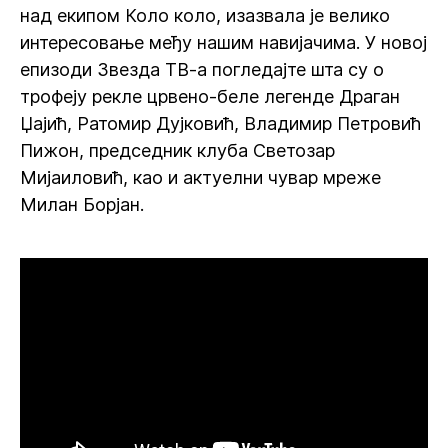
над екипом Коло коло, изазвала је велико
интересовање међу нашим навијачима. У новој
епизоди Звезда ТВ-а погледајте шта су о
трофеју рекле црвено-беле легенде Драган
Џајић, Ратомир Дујковић, Владимир Петровић
Пижон, председник клуба Светозар
Мијаиловић, као и актуелни чувар мреже
Милан Борјан.