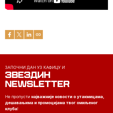
ЗАПОЧНИ ДАН УЗ КАФИЦУ И
ЗВЕЗДИН
NEWSLETTER
Не пропусти
најважније новости о утакмицама,
дешавањима и промоцијама твог омиљеног
клуба
!