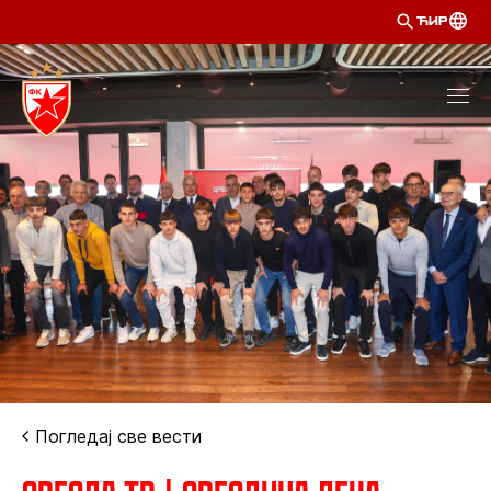
ЋИР
Погледај све вести