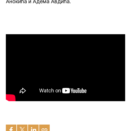
Анокића и Адема Авдића.