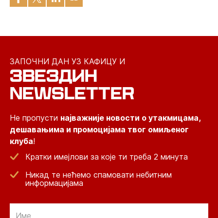
ЗАПОЧНИ ДАН УЗ КАФИЦУ И
ЗВЕЗДИН
NEWSLETTER
Не пропусти
најважније новости о утакмицама,
дешавањима и промоцијама твог омиљеног
клуба
!
Кратки имејлови за које ти треба 2 минута
Никад те нећемо спамовати небитним
информацијама
Email