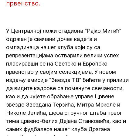
првенство.
У Централној ложи стадиона “Рајко Митић”
одржан је свечани дочек кадета и
омладинаца нашег клуба који су са
репрезентацијама остварили велики успех
пласиравши се на Светско и Европско
првенство у својим селекцијама. У новом
издању емисије “Звезда ТВ” бићете у прилици
да видите кадрове са поменуте свечаности,
као и да чујете обраћање управе Црвене
звезде Звездана Терзића, Митра Мркеле и
Николе Јелића, шефа стручног штаба првог
тима црвено-белих Дејана Станковића, као и
самих фудбалера нашег клуба Драгана