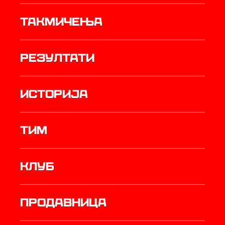
Такмичења
резултати
историја
ТИМ
Клуб
продавница