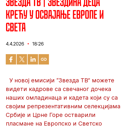
Звезда ТВ | Звездина деца
крећу у освајање Европе и
света
4.4.2026
18:26
У новој емисији “Звезда ТВ” можете
видети кадрове са свечаног дочека
наших омладинаца и кадета који су са
својим репрезентативним селекцијама
Србије и Црне Горе остварили
пласмане на Европско и Светско