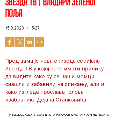
Звезда ТВ | Владари зеленог
поља
15.8.2020
5:27
Пред вама је нова епизода серијала
Звезда ТВ у којој ћете имати прилику
да видите како су се наши момци
снашли и забавили на сликању, али и
како изгледа прослава голова
изабраника Дејана Станковића.
Црвено–бели момци стартовали су одлично у