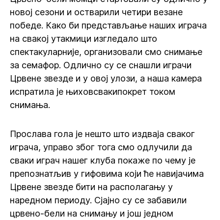
новој сезони и остварили четири везане
победе. Како би представљање наших играча
на свакој утакмици изгледало што
спектакуларније, организовали смо снимање
за семафор. Одлично су се снашли играчи
Црвене звезде и у овој улози, а наша камера
испратила је њиховсвакипокрет током
снимања.
Прослава гола је нешто што издваја сваког
играча, управо због тога смо одлучили да
сваки играч нашег клуба покаже по чему је
препознатљив у гифовима који ће навијачима
Црвене звезде бити на располагању у
наредном периоду. Сјајно су се забавили
црвено-бели на снимању и још једном