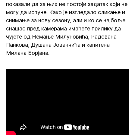
показали да за њих не постоји задатак који не
могу да испуне. Како је изгледало сликање и
снимање за нову сезону, али и ко се најбоље
снашао пред камерама имаћете прилику да
чујете од Немање Милуновића, Радована
Панкова, Душана Јованчића и капитена
Милана Борјана.