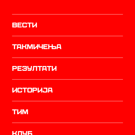
Вести
Такмичења
резултати
историја
ТИМ
Клуб