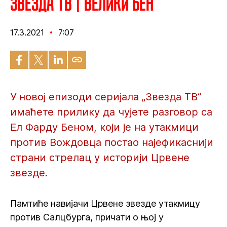
Звезда ТВ | Велики Бен
17.3.2021
7:07
У новој епизоди серијала „Звезда ТВ“
имаћете прилику да чујете разговор са
Ел Фарду Беном, који је на утакмици
против Вождовца постао најефикаснији
страни стрелац у историји Црвене
звезде.
Памтиће навијачи Црвене звезде утакмицу
против Салцбурга, причати о њој у