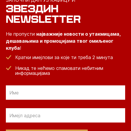
ЗАПОЧНИ ДАН УЗ КАФИЦУ И
ЗВЕЗДИН
NEWSLETTER
Не пропусти
најважније новости о утакмицама,
дешавањима и промоцијама твог омиљеног
клуба
!
Кратки имејлови за које ти треба 2 минута
Никад те нећемо спамовати небитним
информацијама
Email
Email