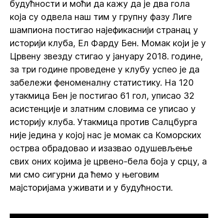
будућности и моћи да кажу да је два гола
која су одвела наш тим у групну фазу Лиге
шампиона постигао најефикаснији странац у
историји клуба, Ел Фарду Бен. Момак који је у
Црвену звезду стигао у јануару 2018. године,
за три године проведене у клубу успео је да
забележи феноменалну статистику. На 120
утакмица Бен је постигао 61 гол, уписао 32
асистенције и златним словима се уписао у
историју клуба. Утакмица против Салцбурга
није једина у којој нас је момак са Коморских
острва обрадовао и изазвао одушевљење
свих оних којима је црвено-бела боја у срцу, а
ми смо сигурни да ћемо у његовим
мајсторијама уживати и у будућности.