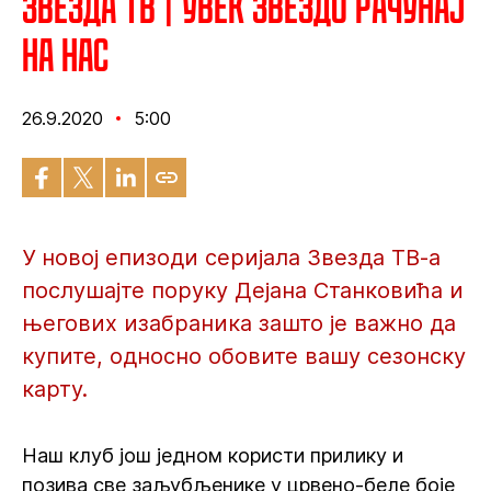
Звезда ТВ | Увек Звездо рачунај
на нас
26.9.2020
5:00
У новој епизоди серијала Звезда ТВ-а
послушајте поруку Дејана Станковића и
његових изабраника зашто је важно да
купите, односно обовите вашу сезонску
карту.
Наш клуб још једном користи прилику и
позива све заљубљенике у црвено-беле боје