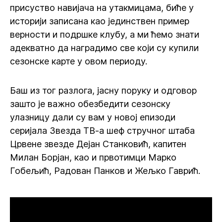
присуство навијача на утакмицама, биће у
историји записана као јединствен пример
верности и подршке клубу, а ми ћемо знати
адекватно да наградимо све који су купили
сезонске карте у овом периоду.
Баш из тог разлога, јасну поруку и одговор
зашто је важно обезбедити сезонску
улазницу дали су вам у новој епизоди
серијала Звезда ТВ-а шеф стручног штаба
Црвене звезде Дејан Станковић, капитен
Милан Борјан, као и првотимци Марко
Гобељић, Радован Панков и Жељко Гаврић.