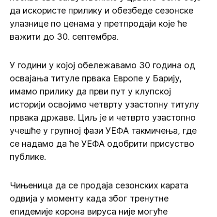
да искористе прилику и обезбеде сезонске
улазнице по ценама у претпродаји које ће
важити до 30. септембра.
У години у којој обележавамо 30 година од
освајања титуле првака Европе у Барију,
имамо прилику да први пут у клупској
историји освојимо четврту узастопну титулу
првака државе. Циљ је и четврто узастопно
учешће у групној фази УЕФА такмичења, где
се надамо да ће УЕФА одобрити присуство
публике.
Чињеница да се продаја сезонских карата
одвија у моменту када због тренутне
епидемије корона вируса није могуће