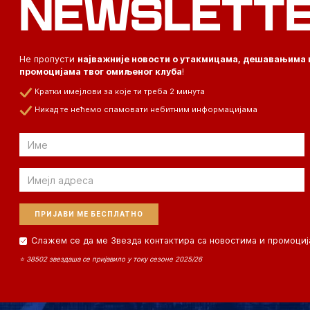
NEWSLETT
Не пропусти
најважније новости о утакмицама, дешавањима 
промоцијама твог омиљеног клуба
!
Кратки имејлови за које ти треба 2 минута
Никад те нећемо спамовати небитним информацијама
Email
Email
Слажем се да ме Звезда контактира са новостима и промоциј
⭐ 38502 звездаша се пријавило у току сезоне 2025/26