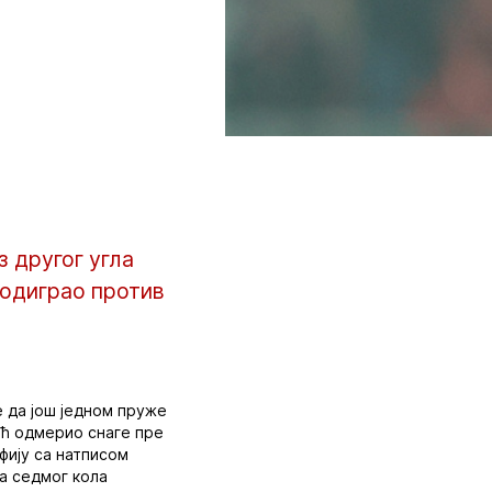
з другог угла
 одиграо против
е да још једном пруже
већ одмерио снаге пре
фију са натписом
ча седмог кола