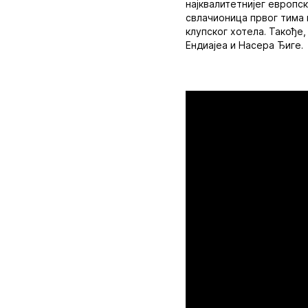
најквалитетнијег европс
свлачионица првог тима 
клупског хотела. Такође
Ендиајеа и Насера Ђиге.