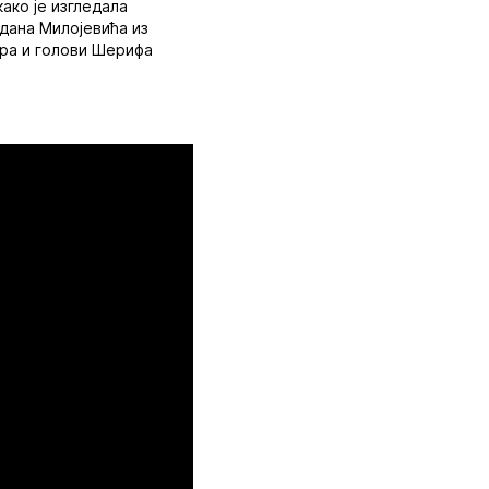
ако је изгледала
адана Милојевића из
ера и голови Шерифа