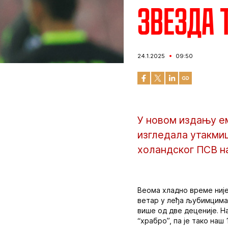
Звезда Т
24.1.2025
09:50
У новом издању ем
изгледала утакмиц
холандског ПСВ н
Веома хладно време није
ветар у леђа љубимцима 
више од две деценије. Н
“храбро”, па је тако наш