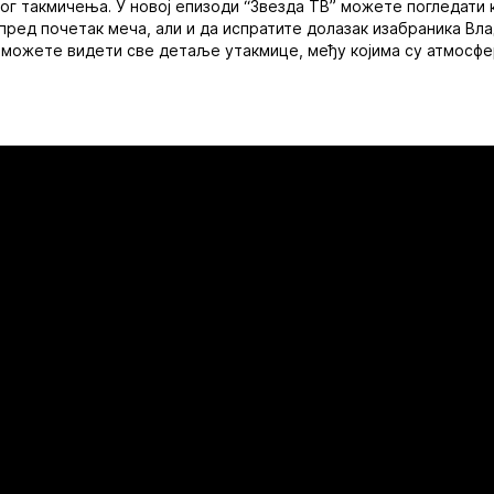
ког такмичења. У новој епизоди “Звезда ТВ” можете погледати к
пред почетак меча, али и да испратите долазак изабраника Вл
, можете видети све детаље утакмице, међу којима су атмосф