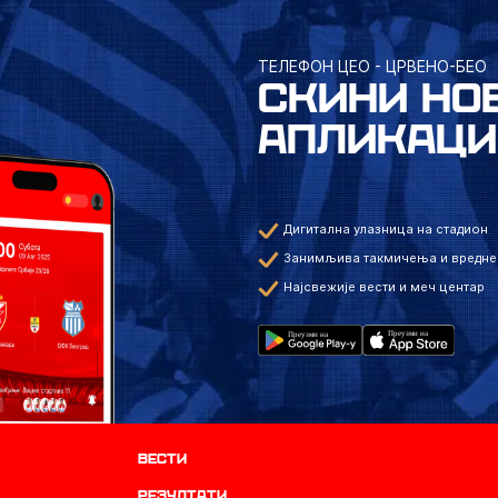
ТЕЛЕФОН ЦЕО - ЦРВЕНО-БЕО
СКИНИ НО
АПЛИКАЦИ
Дигитална улазница на стадион
Занимљива такмичења и вредне
Најсвежије вести и меч центар
Вести
резултати