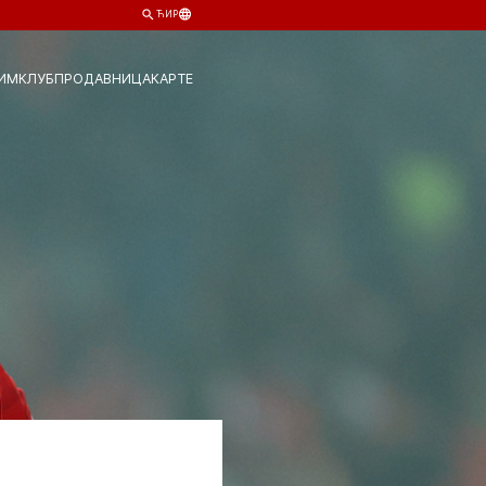
ЋИР
ИМ
КЛУБ
ПРОДАВНИЦА
КАРТЕ