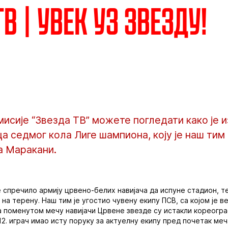
В | Увек уз Звезду!
исије “Звезда ТВ” можете погледати како је и
а седмог кола Лиге шампиона, коју је наш тим
а Маракани.
 спречило армију црвено-белих навијача да испуне стадион, т
на терену. Наш тим је угостио чувену екипу ПСВ, са којом је 
а поменутом мечу навијачи Црвене звезде су истакли кореогра
 12. играч имао исту поруку за актуелну екипу пред почетак ме