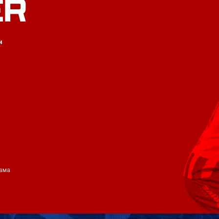
ER
и
ама