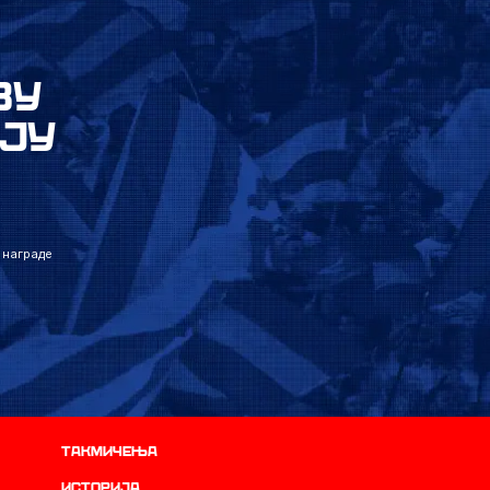
ВУ
ЈУ
 награде
Такмичења
историја