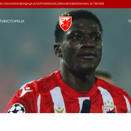
ЗЕЈ
ЧЛАНАРИНА
ФОНДАЦИЈА
ПАРТНЕРИ
КАРИЈЕРА
КАМПОВИ
КЛИНИКА ЗА ТРЕНЕРЕ
ТИ
ИСТОРИЈА
Т