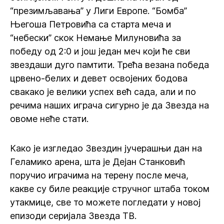
“презимљавања” у Лиги Европе. “Бомба”
Његоша Петровића са старта меча и
“небески” скок Немање Милуновића за
победу од 2:0 и још један меч који ће сви
звездаши дуго памтити. Трећа везана победа
црвено-белих и девет освојених бодова
свакако је велики успех већ сада, али и по
речима наших играча сигурно је да Звезда на
овоме неће стати.
Како је изгледао Звездин јучерашњи дан на
Геламико арена, шта је Дејан Станковић
поручио играчима на терену после меча,
какве су биле реакције стручног штаба током
утакмице, све то можете погледати у новој
епизоди серијала Звезда ТВ.