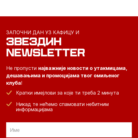
ЗАПОЧНИ ДАН УЗ КАФИЦУ И
ЗВЕЗДИН
NEWSLETTER
Не пропусти
најважније новости о утакмицама,
дешавањима и промоцијама твог омиљеног
клуба
!
Кратки имејлови за које ти треба 2 минута
Никад те нећемо спамовати небитним
информацијама
Email