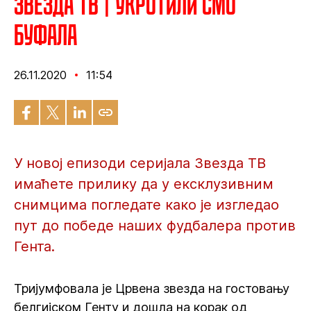
Звезда ТВ | Укротили смо
Буфала
26.11.2020
11:54
У новој епизоди серијала Звезда ТВ
имаћете прилику да у ексклузивним
снимцима погледате како је изгледао
пут до победе наших фудбалера против
Гента.
Тријумфовала је Црвена звезда на гостовању
белгијском Генту и дошла на корак од