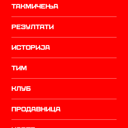
Такмичења
резултати
историја
ТИМ
Клуб
продавница