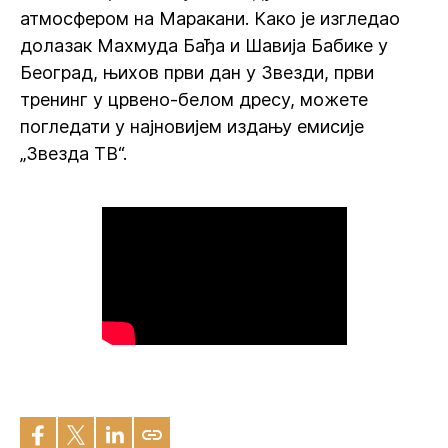
атмосфером на Маракани. Како је изгледао
долазак Махмуда Бађа и Шавија Бабике у
Београд, њихов први дан у Звезди, први
тренинг у црвено-белом дресу, можете
погледати у најновијем издању емисије
„Звезда ТВ“.