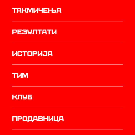
Такмичења
резултати
историја
ТИМ
Клуб
продавница