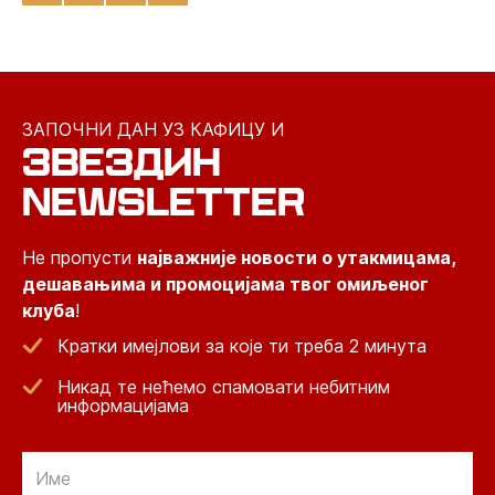
ЗАПОЧНИ ДАН УЗ КАФИЦУ И
ЗВЕЗДИН
NEWSLETTER
Не пропусти
најважније новости о утакмицама,
дешавањима и промоцијама твог омиљеног
клуба
!
Кратки имејлови за које ти треба 2 минута
Никад те нећемо спамовати небитним
информацијама
Email