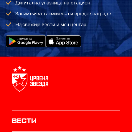
Дигитална улазница на стадион
Занимљива такмичења и вредне награде
Најсвежије вести и меч центар
Вести