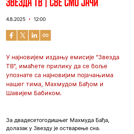
Звезда ТВ | Све смо јачи
4.8.2025
12:00
У најновијем издању емисије "Звезда
ТВ", имаћете прилику да се боље
упознате са најновијим појачањима
нашег тима, Махмудом Бађом и
Шавијем Бабиком.
За двадесетогодишњег Махмуда Бађа,
долазак у Звезду је остварење сна.