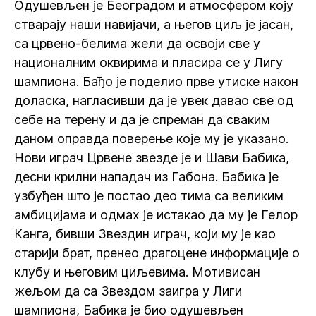
Одушевљен је Београдом и атмосфером коју
стварају наши навијачи, а његов циљ је јасан,
са црвено-белима жели да освоји све у
националним оквирима и пласира се у Лигу
шампиона. Бађо је поделио прве утиске након
доласка, нагласивши да је увек давао све од
себе на терену и да је спреман да сваким
даном оправда поверење које му је указано.
Нови играч Црвене звезде је и Шави Бабика,
десни крилни нападач из Габона. Бабика је
узбуђен што је постао део тима са великим
амбицијама и одмах је истакао да му је Гелор
Канга, бивши Звездин играч, који му је као
старији брат, пренео драгоцене информације о
клубу и његовим циљевима. Мотивисан
жељом да са Звездом заигра у Лиги
шампиона, Бабика је био одушевљен