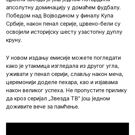
апсолутну доминацију у домаћем фудбалу.
Победом над Војводином у финалу Купа
Србије, након пенал серије, црвено-бели су
освојили историјску шесту узастопну дуплу
круну.
У новом издању емисије можете погледати
како је утакмица изгледала из другог угла,
уживати у пенал серији, слављу након меча,
церемонији доделе пехара, као и изјавама
након великог успеха. Не пропустите прилику
да кроз серијал „Звезда ТВ“ још једном
доживите вече за памћење.