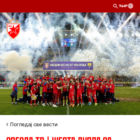
ЋИР
Погледај све вести