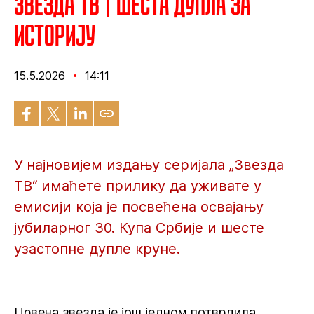
Звезда ТВ | Шеста дупла за
историју
15.5.2026
14:11
У најновијем издању серијала „Звезда
ТВ“ имаћете прилику да уживате у
емисији која је посвећена освајању
јубиларног 30. Купа Србије и шесте
узастопне дупле круне.
Црвена звезда је још једном потврдила