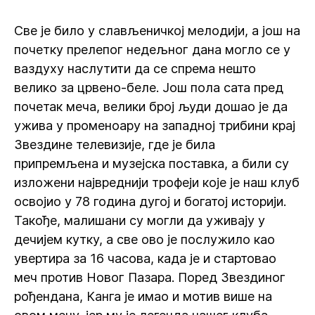
Све је било у слављеничкој мелодији, а још на
почетку прелепог недељног дана могло се у
ваздуху наслутити да се спрема нешто
велико за црвено-беле. Још пола сата пред
почетак меча, велики број људи дошао је да
ужива у променоару на западној трибини крај
Звездине телевизије, где је била
припремљена и музејска поставка, а били су
изложени највреднији трофеји које је наш клуб
освојио у 78 година дугој и богатој историји.
Такође, малишани су могли да уживају у
дечијем кутку, а све ово је послужило као
увертира за 16 часова, када је и стартовао
меч против Новог Пазара. Поред Звездиног
рођендана, Канга је имао и мотив више на