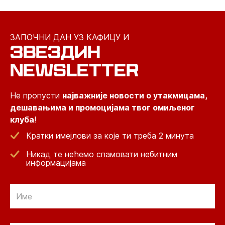
ЗАПОЧНИ ДАН УЗ КАФИЦУ И
ЗВЕЗДИН
NEWSLETTER
Не пропусти
најважније новости о утакмицама,
дешавањима и промоцијама твог омиљеног
клуба
!
Кратки имејлови за које ти треба 2 минута
Никад те нећемо спамовати небитним
информацијама
Email