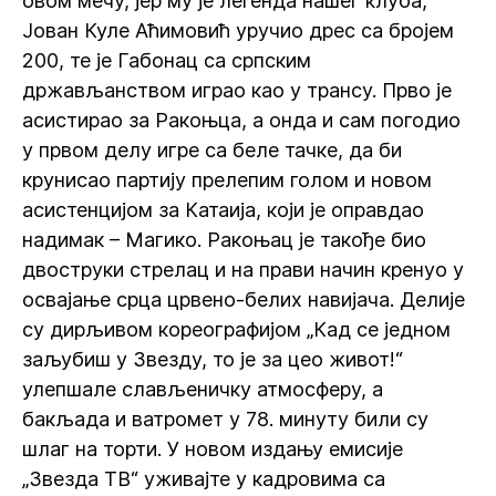
овом мечу, јер му је легенда нашег клуба,
Јован Куле Аћимовић уручио дрес са бројем
200, те је Габонац са српским
држављанством играо као у трансу. Прво је
асистирао за Ракоњца, а онда и сам погодио
у првом делу игре са беле тачке, да би
крунисао партију прелепим голом и новом
асистенцијом за Катаија, који је оправдао
надимак – Магико. Ракоњац је такође био
двоструки стрелац и на прави начин кренуо у
освајање срца црвено-белих навијача. Делије
су дирљивом кореографијом „Кад се једном
заљубиш у Звезду, то је за цео живот!“
улепшале слављеничку атмосферу, а
бакљада и ватромет у 78. минуту били су
шлаг на торти. У новом издању емисије
„Звезда ТВ“ уживајте у кадровима са