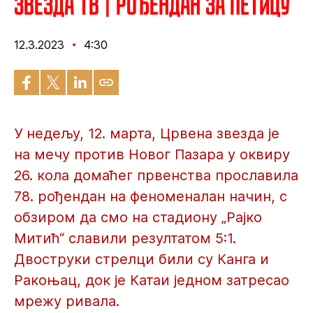
Звезда ТВ | Рођендан за петицу
12.3.2023
4:30
У недељу, 12. марта, Црвена звезда је
на мечу против Новог Пазара у оквиру
26. кола домаћег првенства прославила
78. рођендан на феноменалан начин, с
обзиром да смо на стадиону „Рајко
Митић“ славили резултатом 5:1.
Двоструки стрелци били су Канга и
Ракоњац, док је Катаи једном затресао
мрежу ривала.