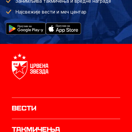
Занимљива такмичења и вредне награде
Најсвежије вести и меч центар
Вести
Такмичења