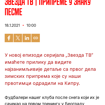
Звезда ТВ | Припреме у знаку
песме
18.1.2021
10:00
У новој епизоди серијала „Звезда ТВ“
имаћете прилику да видите
најзанимљивије детаље са првог дела
зимских припрема које су наши
првотимци одрадили на Кипру.
Фудбалери нашег клуба после снега који их је
сачекао на првом тренингу у Београду