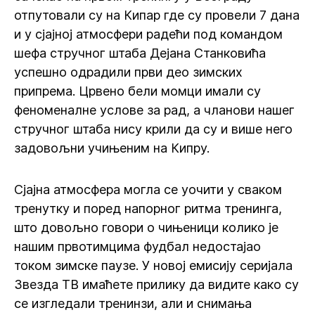
отпутовали су на Кипар где су провели 7 дана
и у сјајној атмосфери радећи под командом
шефа стручног штаба Дејана Станковића
успешно одрадили први део зимских
припрема. Црвено бели момци имали су
феноменалне услове за рад, а чланови нашег
стручног штаба нису крили да су и више него
задовољни учињеним на Кипру.
Сјајна атмосфера могла се уочити у сваком
тренутку и поред напорног ритма тренинга,
што довољно говори о чињеници колико је
нашим првотимцима фудбал недостајао
током зимске паузе. У новој емисију серијала
Звезда ТВ имаћете прилику да видите како су
се изгледали тренинзи, али и снимања