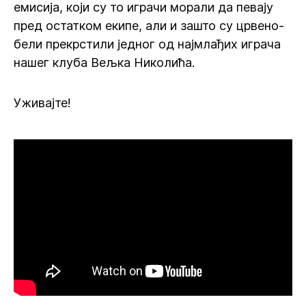
емисија, који су то играчи морали да певају
пред остатком екипе, али и зашто су црвено-
бели прекрстили једног од најмлађих играча
нашег клуба Вељка Николића.
Уживајте!