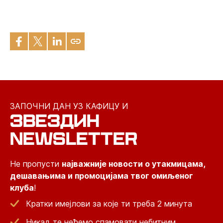
ЗАПОЧНИ ДАН УЗ КАФИЦУ И
ЗВЕЗДИН
NEWSLETTER
Не пропусти
најважније новости о утакмицама,
дешавањима и промоцијама твог омиљеног
клуба
!
Кратки имејлови за које ти треба 2 минута
Никад те нећемо спамовати небитним