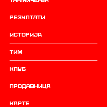
Такмичења
резултати
историја
ТИМ
Клуб
продавница
Карте