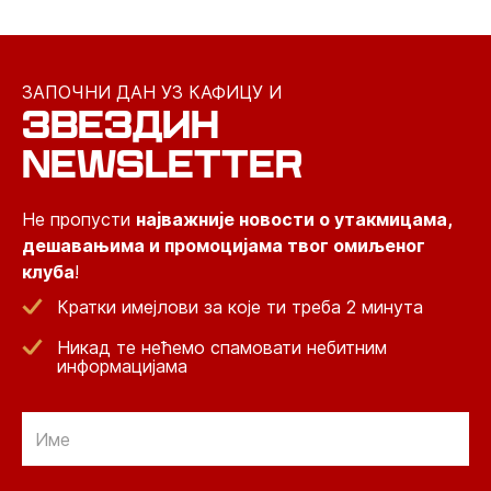
ЗАПОЧНИ ДАН УЗ КАФИЦУ И
ЗВЕЗДИН
NEWSLETTER
Не пропусти
најважније новости о утакмицама,
дешавањима и промоцијама твог омиљеног
клуба
!
Кратки имејлови за које ти треба 2 минута
Никад те нећемо спамовати небитним
информацијама
Email