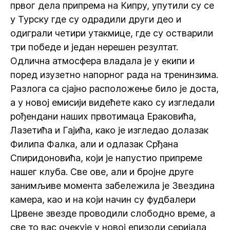
првог дела припрема на Кипру, упутили су се
у Турску где су одрадили други део и
одиграли четири утакмице, где су остварили
три победе и један нерешен резултат.
Одлична атмосфера владала је у екипи и
поред изузетно напорног рада на тренинзима.
Разлога са сјајно расположење било је доста,
а у новој емисији видећете како су изгледали
рођендани наших првотимаца Ераковића,
Лазетића и Гајића, како је изгледао долазак
Филипа Фалка, али и одлазак Срђана
Спиридоновића, који је напустио припреме
нашег клуба. Све ове, али и бројне друге
занимљиве момента забележила је Звездина
камера, као и на који начин су фудбалери
Црвене звезде проводили слободно време, а
све то вас очекује у новој епизоди серијала