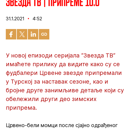
Звезда ТВ | Припреме 10.0
31.1.2021
4:52
У новој епизоди серијала “Звезда ТВ“
имаћете прилику да видите како су се
фудбалери Црвене звезде припремали
у Турској за наставак сезоне, као и
бројне друге занимљиве детаље који су
обележили други део зимских
припрема.
Црвено-бели момци после сјајно одрађеног