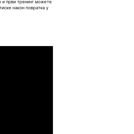
ао и први тренинг можете
утиске након повратка у