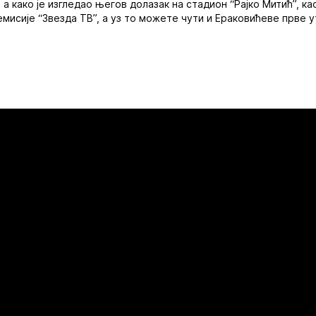
 а како је изгледао његов долазак на стадион “Рајко Митић”, к
емисије “Звезда ТВ”, а уз то можете чути и Ераковићеве прве 