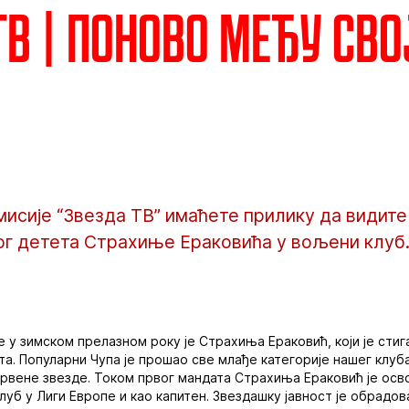
ТВ | Поново међу св
исије “Звезда ТВ” имаћете прилику да видите 
ог детета Страхиње Ераковића у вољени клуб
 у зимском прелазном року је Страхиња Ераковић, који је стиг
та. Популарни Чупа је прошао све млађе категорије нашег клуба
рвене звезде. Током првог мандата Страхиња Ераковић је осво
луб у Лиги Европе и као капитен. Звездашку јавност је обрадов