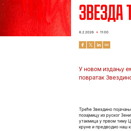
Звезда 
6.2.2026
11:00
У новом издању ем
повратак Звездин
Треће Звездино појачање
позајмицу из руског Зени
утакмица у првом тиму Ц
круне и предводио наш к