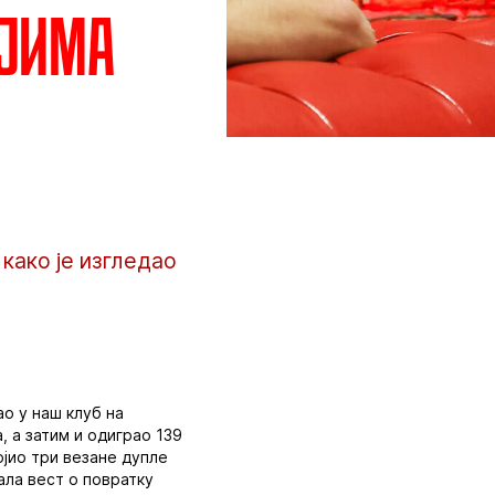
ојима
како је изгледао
.
ао у наш клуб на
, а затим и одиграо 139
јио три везане дупле
ала вест о повратку