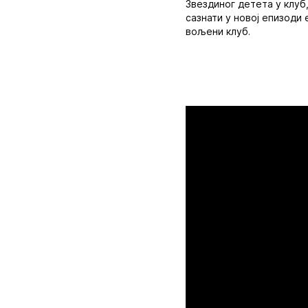
Звездиног детета у клуб,
сазнати у новој епизоди 
вољени клуб.