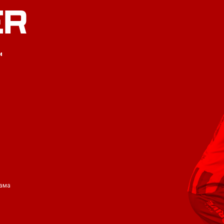
ER
и
ама