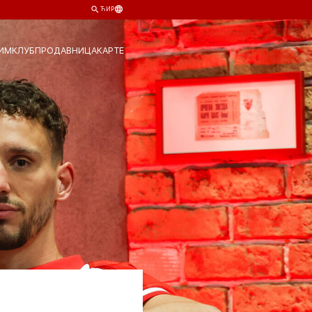
ЋИР
ИМ
КЛУБ
ПРОДАВНИЦА
КАРТЕ