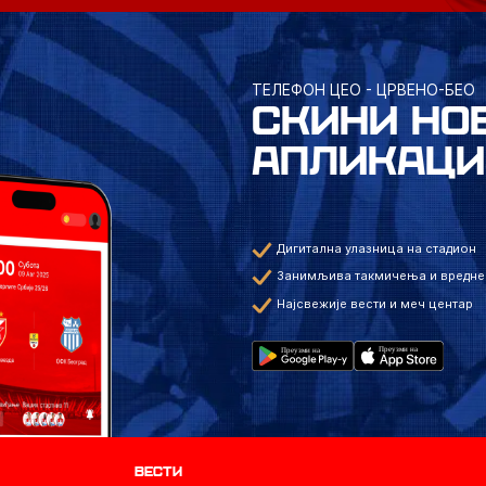
ТЕЛЕФОН ЦЕО - ЦРВЕНО-БЕО
СКИНИ НО
АПЛИКАЦИ
Дигитална улазница на стадион
Занимљива такмичења и вредне
Најсвежије вести и меч центар
Вести