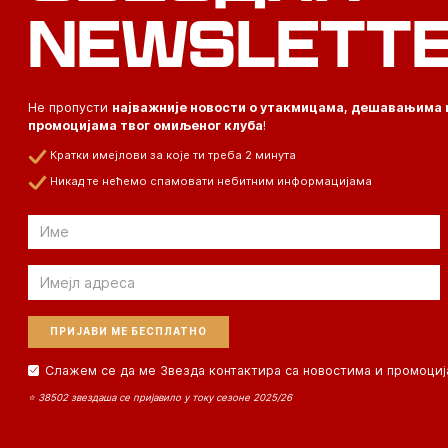
NEWSLETT
Не пропусти
најважније новости о утакмицама, дешавањима 
промоцијама твог омиљеног клуба
!
Кратки имејлови за које ти треба 2 минута
Никад те нећемо спамовати небитним информацијама
Email
Email
Слажем се да ме Звезда контактира са новостима и промоциј
⭐ 38502 звездаша се пријавило у току сезоне 2025/26