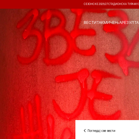
СЕЗОНСКЕ 2026/27
СТАДИОНСКА ТУРА
МУ
ВЕСТИ
ТАКМИЧЕЊА
РЕЗУЛТА
Погледај све вести