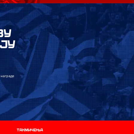
ВУ
ЈУ
 награде
Такмичења