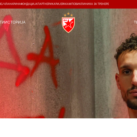
ЗЕЈ
ЧЛАНАРИНА
ФОНДАЦИЈА
ПАРТНЕРИ
КАРИЈЕРА
КАМПОВИ
КЛИНИКА ЗА ТРЕНЕРЕ
ТИ
ИСТОРИЈА
Т