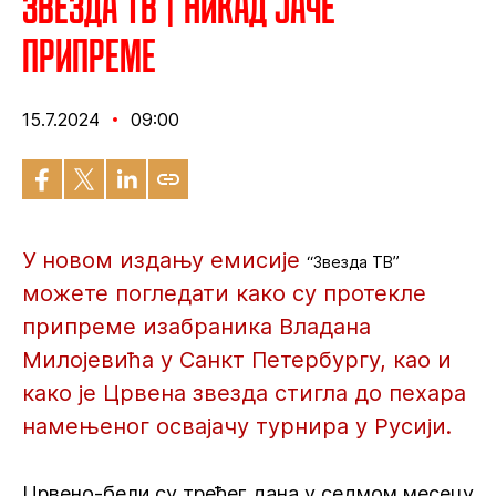
Звезда ТВ | Никад јаче
припреме
15.7.2024
09:00
У новом издању емисије
“Звезда ТВ”
можете погледати како су протекле
припреме изабраника Владана
Милојевића у Санкт Петербургу, као и
како је Црвена звезда стигла до пехара
намењеног освајачу турнира у Русији.
Црвено-бели су трећег дана у седмом месецу