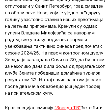
отпутовали у Санкт Петербург, град смештен
на обали реке Неве, који је уједно већ другу
годину узастопно станица наших првотимаца
на летњим припремама. Кренули су одмах
пулени Владана Милојевића са напорним
радом, све у циљу подизања форме и
увежбавања тактичких финеса пред почетак
сезоне 2024/25. На првом контролном дуелу
Звезда је савладала Сочи са 2:0, да би потом
за неколико дана била боља од пријатељског
клуба Зенита победивши домаћина турнира
резултатом 1:2. На тај начин наш тим је само
после два меча обезбедио још један трофеј
на пријатељском купу.
Кроз специјал емисију
“Звезда ТВ”
ћете бити