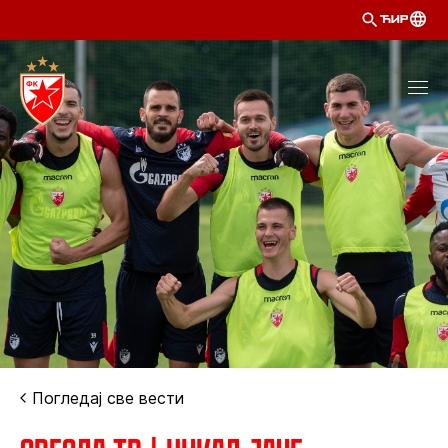
ЋИР
Погледај све вести