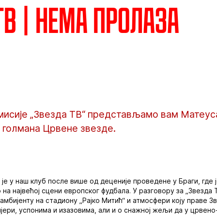
ТВ | Нема пролаза
мисије „Звезда ТВ“ представљамо вам Матеус
 голмана Црвене звезде.
је у наш клуб после више од деценије проведене у Браги, где ј
 на највећој сцени европског фудбала. У разговору за „Звезда 
амбијенту на стадиону „Рајко Митић“ и атмосфери коју праве Зв
ријери, успонима и изазовима, али и о снажној жељи да у црве