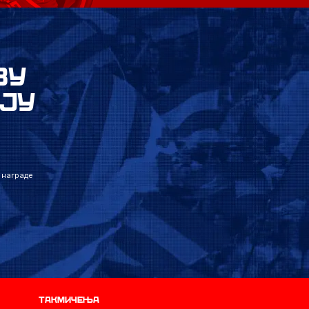
ВУ
ЈУ
 награде
Такмичења