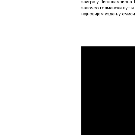
заигра у Лиги шампиона.
започео голмански пут и
најновијем издању емисиј