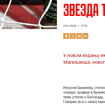
Звезда 
27.6.2025
17:15
У новом издању е
Магаљаеша, новог
Искусни Бразилац стигао 
освајао трофеје и бранио
прве утиске о Београду, 
Говорио је и о својој ка