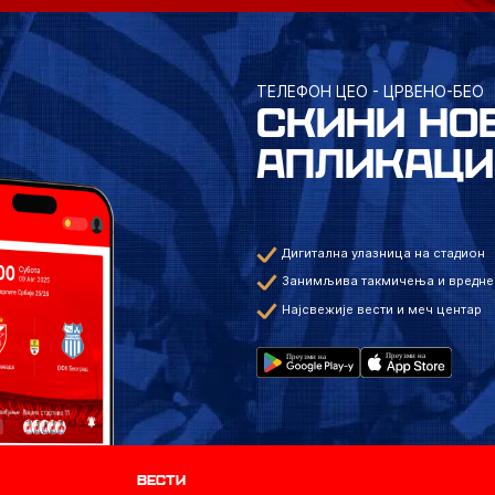
ТЕЛЕФОН ЦЕО - ЦРВЕНО-БЕО
СКИНИ НО
АПЛИКАЦИ
Дигитална улазница на стадион
Занимљива такмичења и вредне
Најсвежије вести и меч центар
Вести