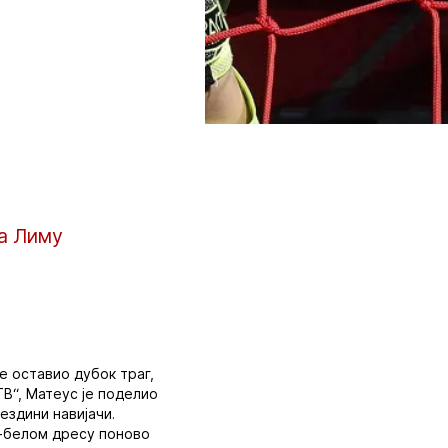
а Лиму
е оставио дубок траг,
ТВ“, Матеус је поделио
ездини навијачи.
но-белом дресу поново