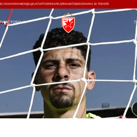
ЗЕЈ
ЧЛАНАРИНА
ФОНДАЦИЈА
ПАРТНЕРИ
КАРИЈЕРА
КАМПОВИ
КЛИНИКА ЗА ТРЕНЕРЕ
ТИ
ИСТОРИЈА
Т