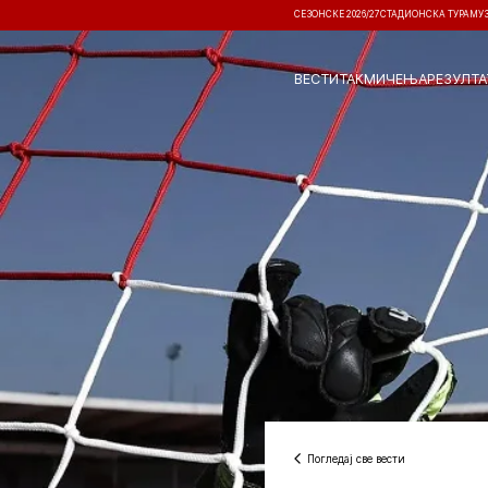
СЕЗОНСКЕ 2026/27
СТАДИОНСКА ТУРА
МУ
ВЕСТИ
ТАКМИЧЕЊА
РЕЗУЛТА
Погледај све вести