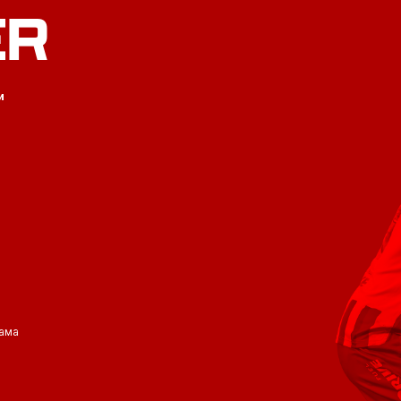
ER
и
ама