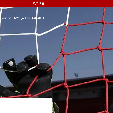
ЋИР
ИМ
КЛУБ
ПРОДАВНИЦА
КАРТЕ