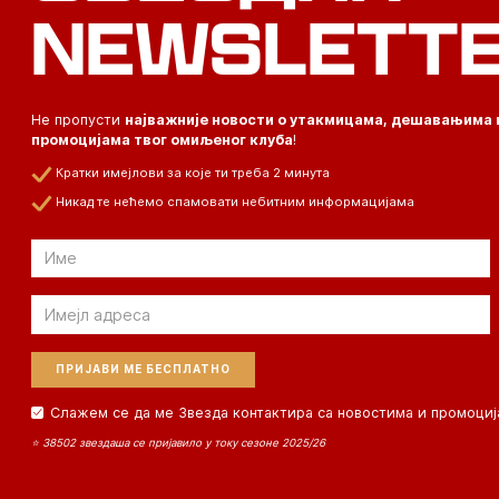
NEWSLETT
Не пропусти
најважније новости о утакмицама, дешавањима 
промоцијама твог омиљеног клуба
!
Кратки имејлови за које ти треба 2 минута
Никад те нећемо спамовати небитним информацијама
Email
Email
Слажем се да ме Звезда контактира са новостима и промоциј
⭐ 38502 звездаша се пријавило у току сезоне 2025/26