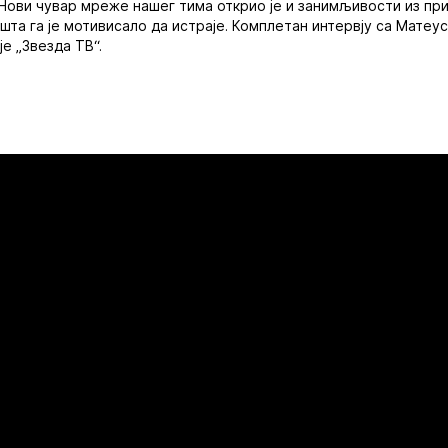
 Нови чувар мреже нашег тима открио је и занимљивости из при
 шта га је мотивисало да истраје. Комплетан интервју са Мате
е „Звезда ТВ“.