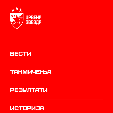
Вести
Такмичења
резултати
историја