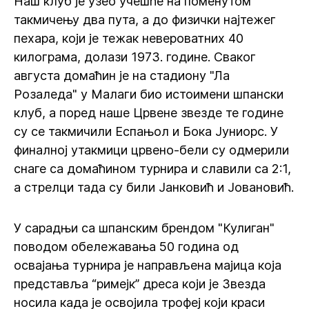
Наш клуб је узео учешће на поменутом
такмичењу два пута, а до физички најтежег
пехара, који је тежак невероватних 40
килограма, долази 1973. године. Сваког
августа домаћин је на стадиону "Ла
Розаледа" у Малаги био истоимени шпански
клуб, а поред наше Црвене звезде те године
су се такмичили Еспањол и Бока Јуниорс. У
финалној утакмици црвено-бели су одмерили
снаге са домаћином турнира и славили са 2:1,
а стрелци тада су били Јанковић и Јовановић.
У сарадњи са шпанским брендом "Кулиган"
поводом обележавања 50 година од
освајања турнира је направљена мајица која
представља “римејк” дреса који је Звезда
носила када је освојила трофеј који краси