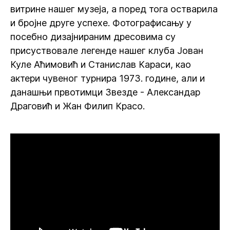
витрине нашег музеја, а поред тога остварила
и бројне друге успехе. Фотографисању у
посебно дизајнираним дресовима су
присуствовале легенде нашег клуба Јован
Куле Аћимовић и Станислав Караси, као
актери чувеног турнира 1973. године, али и
данашњи првотимци Звезде - Александар
Драговић и Жан Филип Красо.