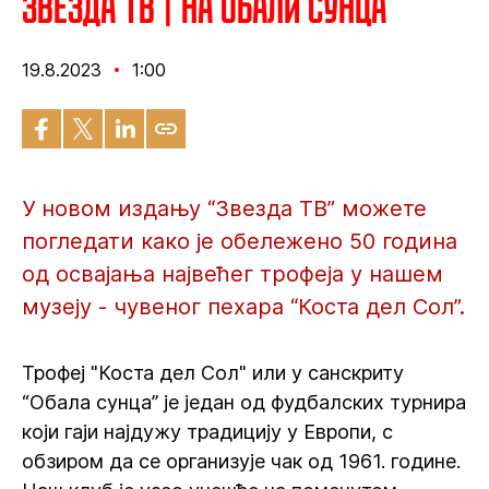
Звезда ТВ | На обали сунца
19.8.2023
1:00
У новом издању “Звезда ТВ” можете
погледати како је обележено 50 година
од освајања највећег трофеја у нашем
музеју - чувеног пехара “Коста дел Сол”.
Трофеј "Коста дел Сол" или у санскриту
“Обала сунца” је један од фудбалских турнира
који гаји најдужу традицију у Европи, с
обзиром да се организује чак од 1961. године.