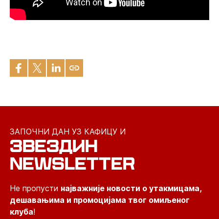
ЗАПОЧНИ ДАН УЗ КАФИЦУ И
ЗВЕЗДИН
NEWSLETTER
Не пропусти
најважније новости о утакмицама,
дешавањима и промоцијама твог омиљеног
клуба
!