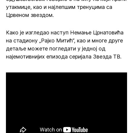
утакмице, као и најлепшим тренуцима са
Црвеном звездом.
Како је изгледао наступ Немање Црнатовића
на стадиону „Рајко Митић“, као и многе друге
детаље можете погледати у једној од
најемотивнијих епизода серијала Звезда ТВ.