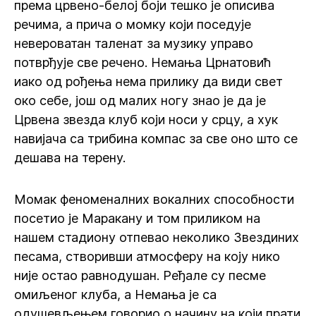
према црвено-белој боји тешко је описива
речима, а прича о момку који поседује
невероватан таленат за музику управо
потврђује све речено. Немања Црнатовић
иако од рођења нема прилику да види свет
око себе, још од малих ногу знао је да је
Црвена звезда клуб који носи у срцу, а хук
навијача са трибина компас за све оно што се
дешава на терену.
Момак феноменалних вокалних способности
посетио је Маракану и том приликом на
нашем стадиону отпевао неколико Звездиних
песама, створивши атмосферу на коју нико
није остао равнодушан. Ређале су песме
омиљеног клуба, а Немања је са
одушевљењем говорио о начину на који прати