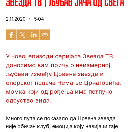
Звезда ТВ | Љубав јача од свега
2.11.2020
5:04
У новој епизоди серијала Звезда ТВ
доносимо вам причу о неизмерној
љубави између Црвене звезде и
оперског певача Немање Црнатовића,
момка који од рођења има потпуно
одсуство вида.
Много пута се показало да Црвена звезда
није обичан клуб, емоција коју навијачи гаје