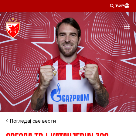
ЋИР
Погледај све вести