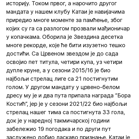
историју. Током првог, а нарочито другог
мандата у нашем клубу Катаи је навијачима
приредио многе моменте за памћење, због
којих су га са разлогом прозвали мађионичар
у копачкама. Оборила је Звездина десетка
многе рекорде, које ће бити изузетно тешко
достићи. Са Црвеном звездом је до сада
освојио пет титула, четири купа, уз четири
дупле круне, а у сезони 2015/16 је био
најбољи стрелац лиге са 21 постигнутим
голом. У другом мандату у црвено-белом
дресу му је и два пута припала награда “Бора
Костић”, јер је у сезони 2021/22 био најбољи
стрелац нашег тима са постигнута 33 гола,
док је у наредној такмичарској години
забележио 19 погодака и по други пут
заслужено добио ласкаво признање. Катаи је