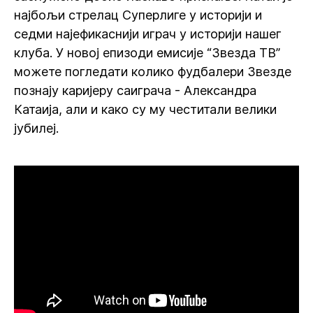
најбољи стрелац Суперлиге у историји и
седми најефикаснији играч у историји нашег
клуба. У новој епизоди емисије “Звезда ТВ”
можете погледати колико фудбалери Звезде
познају каријеру саиграча - Александра
Катаија, али и како су му честитали велики
јубилеј.