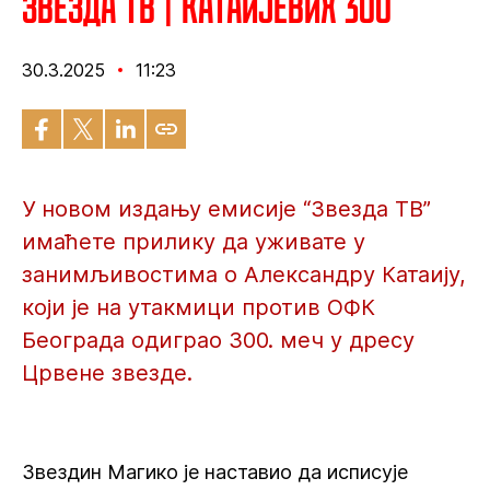
Звезда ТВ | Катаијевих 300
30.3.2025
11:23
У новом издању емисије “Звезда ТВ”
имаћете прилику да уживате у
занимљивостима о Александру Катаију,
који је на утакмици против ОФК
Београда одиграо 300. меч у дресу
Црвене звезде.
Звездин Магико је наставио да исписује