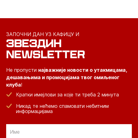
ЗАПОЧНИ ДАН УЗ КАФИЦУ И
ЗВЕЗДИН
NEWSLETTER
Не пропусти
најважније новости о утакмицама,
дешавањима и промоцијама твог омиљеног
клуба
!
Кратки имејлови за које ти треба 2 минута
Никад те нећемо спамовати небитним
информацијама
Email