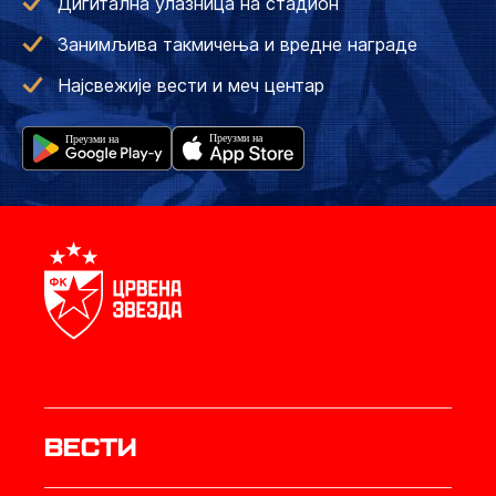
Дигитална улазница на стадион
Занимљива такмичења и вредне награде
Најсвежије вести и меч центар
Вести