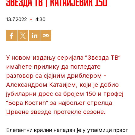
Звезда ТВ | Катаијевих 150
13.7.2022
4:30
У новом издању серијала ”Звезда ТВ”
имаћете прилику да погледате
разговор са сјајним дриблером -
Александром Катаијем, који је добио
јубиларни дрес са бројем 150 и трофеј
”Бора Костић” за најбољег стрелца
Црвене звезде протекле сезоне.
Елегантни крилни нападач је у утакмици првог