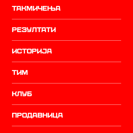
Такмичења
резултати
историја
ТИМ
Клуб
продавница