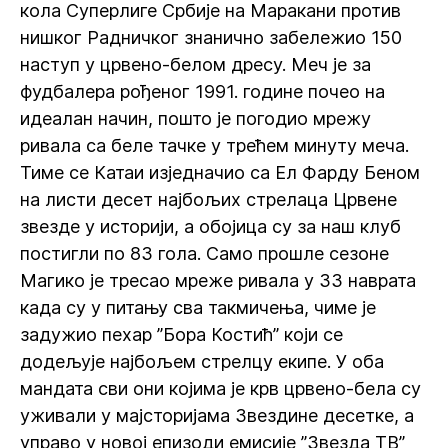
кола Суперлиге Србије на Маракани против
нишког Радничког знанично забележио 150
наступ у црвено-белом дресу. Меч је за
фудбалера рођеног 1991. године почео на
идеалан начин, пошто је погодио мрежу
ривала са беле тачке у трећем минуту меча.
Тиме се Катаи изједначио са Ел Фарду Беном
на листи десет најбољих стрелаца Црвене
звезде у историји, а обојица су за наш клуб
постигли по 83 гола. Само прошле сезоне
Магико је тресао мреже ривала у 33 наврата
када су у питању сва такмичења, чиме је
задужио пехар ”Бора Костић” који се
додељује најбољем стрелцу екипе. У оба
мандата сви они којима је крв црвено-бела су
уживали у мајсторијама Звездине десетке, а
управо у новој епизоди емисије ”Звезда ТВ”