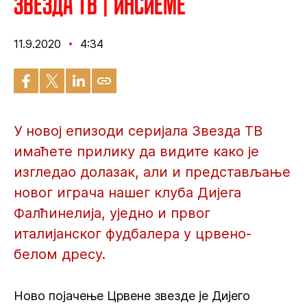
Звезда ТВ | Инсиеме
11.9.2020
4:34
У новој епизоди серијала Звезда ТВ
имаћете прилику да видите како је
изгледао долазак, али и представљање
новог играча нашег клуба Дијега
Фалћинелија, уједно и првог
италијанског фудбалера у црвено-
белом дресу.
Ново појачење Црвене звезде је Дијего