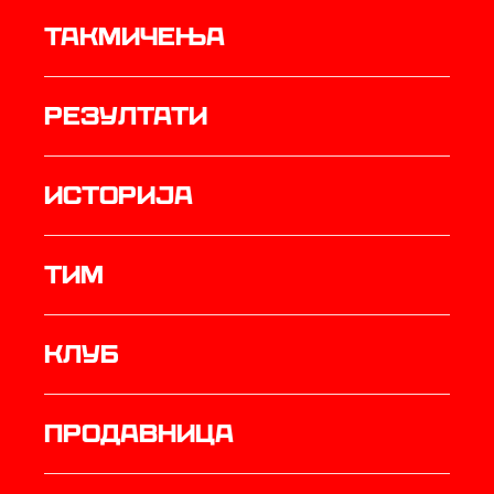
Такмичења
резултати
историја
ТИМ
Клуб
продавница