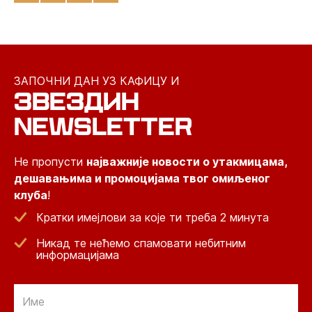
ЗАПОЧНИ ДАН УЗ КАФИЦУ И
ЗВЕЗДИН
NEWSLETTER
Не пропусти
најважније новости о утакмицама,
дешавањима и промоцијама твог омиљеног
клуба
!
Кратки имејлови за које ти треба 2 минута
Никад те нећемо спамовати небитним
информацијама
Email