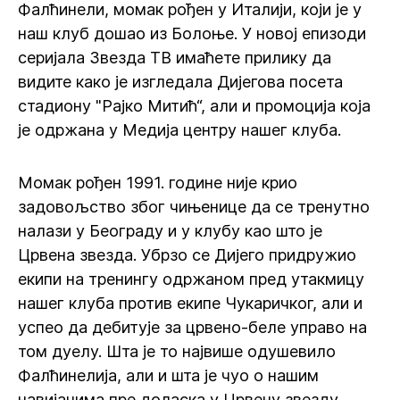
Фалћинели, момак рођен у Италији, који је у
наш клуб дошао из Болоње. У новој епизоди
серијала Звезда ТВ имаћете прилику да
видите како је изгледала Дијегова посета
стадиону "Рајко Митић“, али и промоција која
је одржана у Медија центру нашег клуба.
Момак рођен 1991. године није крио
задовољство због чињенице да се тренутно
налази у Београду и у клубу као што је
Црвена звезда. Убрзо се Дијего придружио
екипи на тренингу одржаном пред утакмицу
нашег клуба против екипе Чукаричког, али и
успео да дебитује за црвено-беле управо на
том дуелу. Шта је то највише одушевило
Фалћинелија, али и шта је чуо о нашим
навијачима пре доласка у Црвену звезду