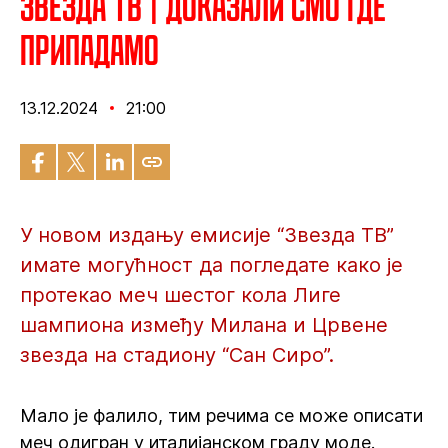
Звезда ТВ | Доказали смо где
припадамо
13.12.2024
21:00
У новом издању емисије “Звезда ТВ”
имате могућност да погледате како је
протекао меч шестог кола Лиге
шампиона између Милана и Црвене
звезда на стадиону “Сан Сиро”.
Мало је фалило, тим речима се може описати
меч oдигран у италијанском граду моде.