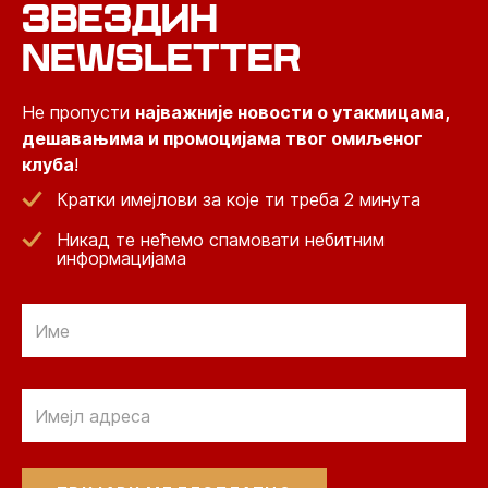
ЗВЕЗДИН
NEWSLETTER
Не пропусти
најважније новости о утакмицама,
дешавањима и промоцијама твог омиљеног
клуба
!
Кратки имејлови за које ти треба 2 минута
Никад те нећемо спамовати небитним
информацијама
Email
Email