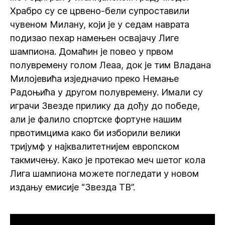
Храбро су се црвено-бели супроставили
чувеном Милану, који је у седам наврата
подизао пехар намењен освајачу Лиге
шампиона. Домаћин је повео у првом
полувремену голом Леаа, док је тим Владана
Милојевића изједначио преко Немање
Радоњића у другом полувремену. Имали су
играчи Звезде прилику да дођу до победе,
али је фалило спортске фортуне нашим
првотимцима како би изборили велики
тријумф у најквалитетнијем европском
такмичењу. Како је протекао меч шетог кола
Лига шампиона можете погледати у новом
издању емисије “Звезда ТВ”.