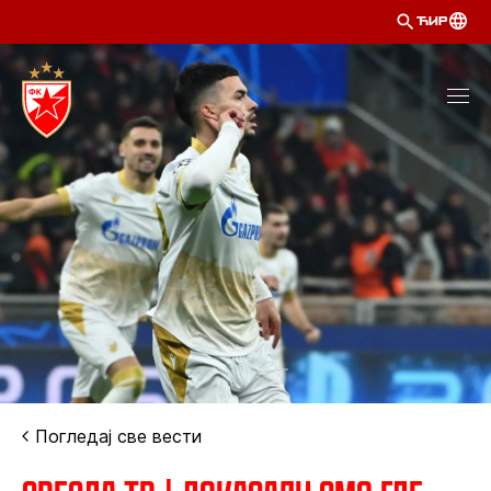
ЋИР
Погледај све вести