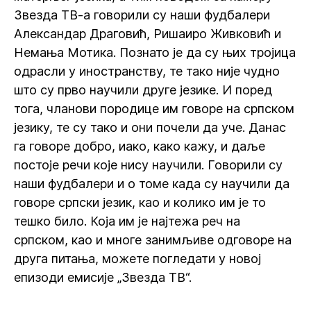
Звезда ТВ-а говорили су наши фудбалери
Александар Драговић, Ришаиро Живковић и
Немања Мотика. Познато је да су њих тројица
одрасли у иностранству, те тако није чудно
што су прво научили друге језике. И поред
тога, чланови породице им говоре на српском
језику, те су тако и они почели да уче. Данас
га говоре добро, иако, како кажу, и даље
постоје речи које нису научили. Говорили су
наши фудбалери и о томе када су научили да
говоре српски језик, као и колико им је то
тешко било. Која им је најтежа реч на
српском, као и многе занимљиве одговоре на
друга питања, можете погледати у новој
епизоди емисије „Звезда ТВ“.