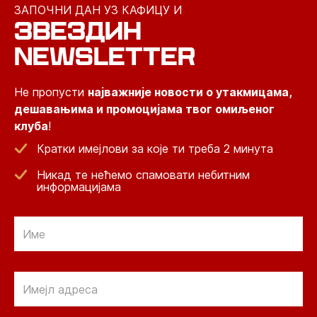
ЗАПОЧНИ ДАН УЗ КАФИЦУ И
ЗВЕЗДИН
NEWSLETTER
Не пропусти
најважније новости о утакмицама,
дешавањима и промоцијама твог омиљеног
клуба
!
Кратки имејлови за које ти треба 2 минута
Никад те нећемо спамовати небитним
информацијама
Email
Email