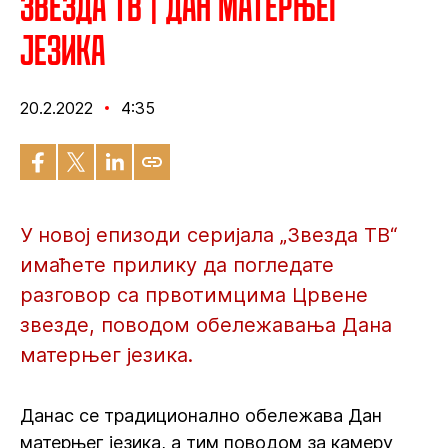
Звезда ТВ | Дан матерњег
језика
20.2.2022
4:35
У новој епизоди серијала „Звезда ТВ“
имаћете прилику да погледате
разговор са првотимцима Црвене
звезде, поводом обележавања Дана
матерњег језика.
Данас се традиционално обележава Дан
матерњег језика, а тим поводом за камеру