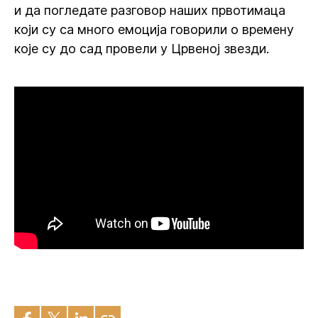
и да погледате разговор наших првотимаца
који су са много емоција говорили о времену
које су до сад провели у Црвеној звезди.