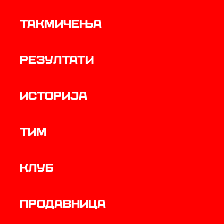
Такмичења
резултати
историја
ТИМ
Клуб
продавница