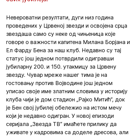
Невероватни резултати, дуги низ година
проведених у Црвеној звезди и освојена срца
звездаша само су неке од чињеница које
говоре о важности капитена Милана Борјана и
Ел Фарду Бена за наш клуб. Недавно су тај
статус још једном потврдили одигравши
јубиларну 200. и 150. утакмицу за Црвену
звезду. Чувар мреже нашег тима је на
гостовању против Војводине још једном
уписао своје име златним словима у историју
клуба чији је дом стадион „Рајко Митић“, док
је Бен свој јубилеј обележио на истом мечу
који је недавно одигран. У новој епизоди
серијала „Звезда ТВ“ имаћете прилику да
уживате у кадровима са доделе дресова, али