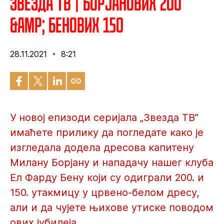
Звезда ТВ | Борјанових 200
&amp; Бенових 150
28.11.2021
8:21
У новој епизоди серијала „Звезда ТВ”
имаћете прилику да погледате како је
изгледала додела дресова капитену
Милану Борјану и нападачу нашег клуба
Ел Фарду Бену који су одиграли 200. и
150. утакмицу у црвено-белом дресу,
али и да чујете њихове утиске поводом
ових јубилеја.