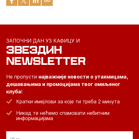
ЗАПОЧНИ ДАН УЗ КАФИЦУ И
ЗВЕЗДИН
NEWSLETTER
Не пропусти
најважније новости о утакмицама,
дешавањима и промоцијама твог омиљеног
клуба
!
Кратки имејлови за које ти треба 2 минута
Никад те нећемо спамовати небитним
информацијама
Email