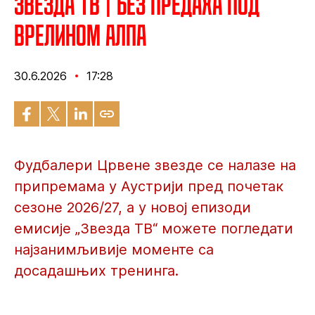
Звезда ТВ | Без предаха под
врелином Алпа
30.6.2026
17:28
Фудбалери Црвене звезде се налазе на
припремама у Аустрији пред почетак
сезоне 2026/27, а у новој епизоди
емисије „Звезда ТВ“ можете погледати
најзанимљивије моменте са
досадашњих тренинга.