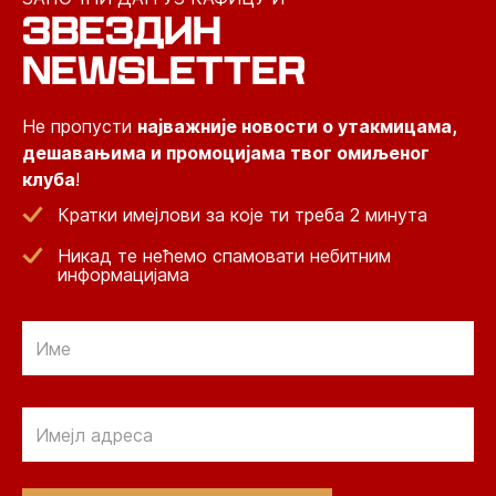
ЗВЕЗДИН
NEWSLETTER
Не пропусти
најважније новости о утакмицама,
дешавањима и промоцијама твог омиљеног
клуба
!
Кратки имејлови за које ти треба 2 минута
Никад те нећемо спамовати небитним
информацијама
Email
Email