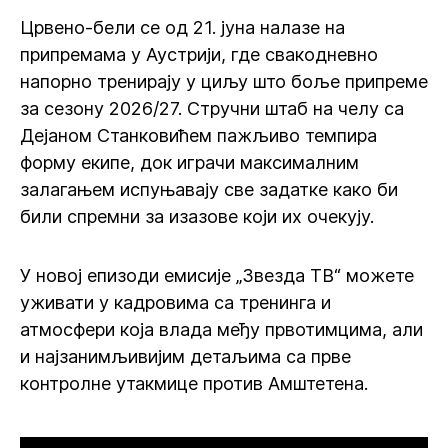
Црвено-бели се од 21. јуна налазе на
припремама у Аустрији, где свакодневно
напорно тренирају у циљу што боље припреме
за сезону 2026/27. Стручни штаб на челу са
Дејаном Станковићем пажљиво темпира
форму екипе, док играчи максималним
залагањем испуњавају све задатке како би
били спремни за изазове који их очекују.
У новој епизоди емисије „Звезда ТВ“ можете
уживати у кадровима са тренинга и
атмосфери која влада међу првотимцима, али
и најзанимљивијим детаљима са прве
контролне утакмице против Амштетена.