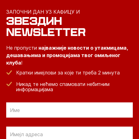
ЗАПОЧНИ ДАН УЗ КАФИЦУ И
ЗВЕЗДИН
NEWSLETTER
Не пропусти
најважније новости о утакмицама,
дешавањима и промоцијама твог омиљеног
клуба
!
Кратки имејлови за које ти треба 2 минута
Никад те нећемо спамовати небитним
информацијама
Email
Email