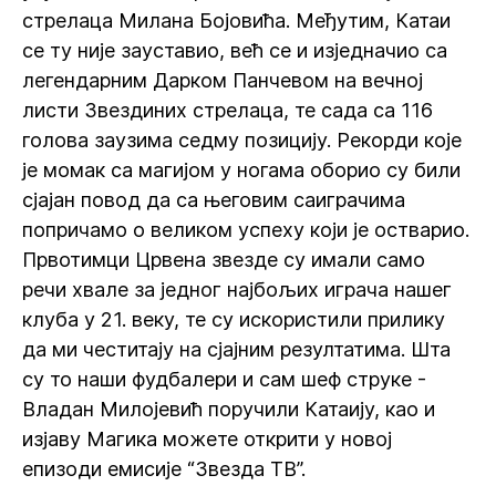
стрелаца Милана Бојовића. Међутим, Катаи
се ту није зауставио, већ се и изједначио са
легендарним Дарком Панчевом на вечној
листи Звездиних стрелаца, те сада са 116
голова заузима седму позицију. Рекорди које
је момак са магијом у ногама оборио су били
сјајан повод да са његовим саиграчима
попричамо о великом успеху који је остварио.
Првотимци Црвена звезде су имали само
речи хвале за једног најбољих играча нашег
клуба у 21. веку, те су искористили прилику
да ми честитају на сјајним резултатима. Шта
су то наши фудбалери и сам шеф струке -
Владан Милојевић поручили Катаију, као и
изјаву Магика можете открити у новој
епизоди емисије “Звезда ТВ”.