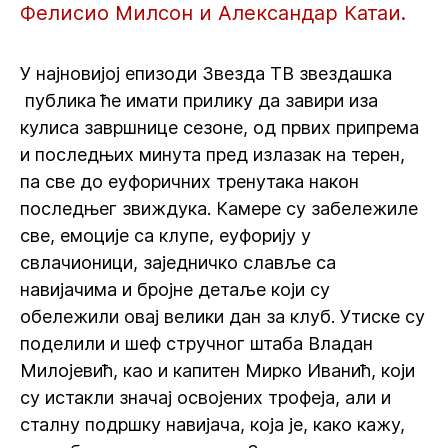
Фелисио Милсон и Александар Катаи.
У најновијој епизоди Звезда ТВ звездашка
публика ће имати прилику да завири иза
кулиса завршнице сезоне, од првих припрема
и последњих минута пред излазак на терен,
па све до еуфоричних тренутака након
последњег звиждука. Камере су забележиле
све, емоције са клупе, еуфорију у
свлачионици, заједничко славље са
навијачима и бројне детаље који су
обележили овај велики дан за клуб. Утиске су
поделили и шеф стручног штаба Владан
Милојевић, као и капитен Мирко Иванић, који
су истакли значај освојених трофеја, али и
сталну подршку навијача, која је, како кажу,