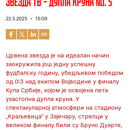
Звезда ТВ – Дупла круна No. 5
22.5.2025
15:09
Црвена звезда је на идеалан начин
заокружила још једну успешну
фудбалску годину, убедљивом победом
од 0:3 над екипом Војводине у финалу
Купа Србије, којом је освојена пета
узастопна дупла круна. У
спектакуларној атмосфери на стадиону
„Краљевица“ у Зајечару, стрелци у
великом финалу били су Бруно Дуарте,