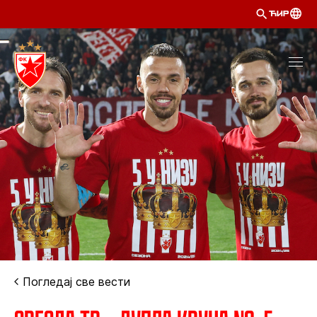
ЋИР
Погледај све вести