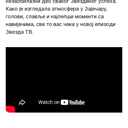
незаобилазни део сваког Звездиног успеха.
Како је изгледала атмосфера у Зајечару,
голови, славље и најлепши моменти са
навијачима, све то вас чека у новој епизоди
Звезда ТВ.