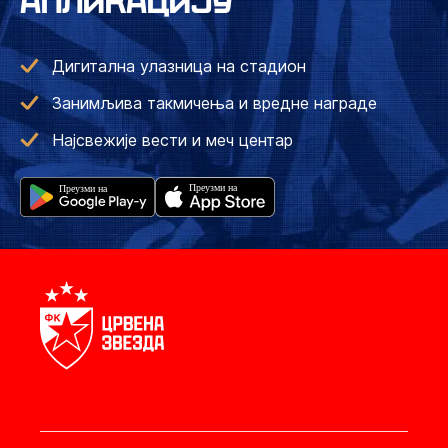
АПЛИКАЦИЈУ
Дигитална улазница на стадион
Занимљива такмичења и вредне награде
Најсвежије вести и меч центар