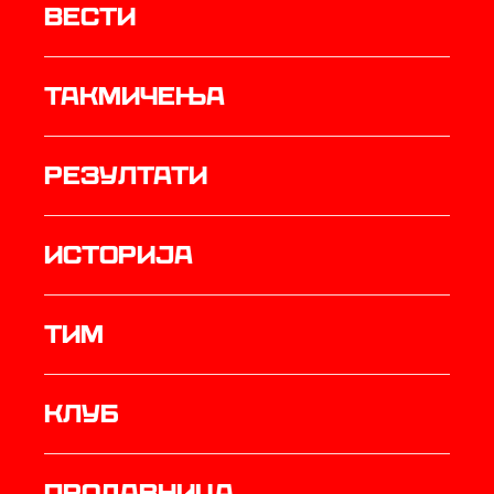
Вести
Такмичења
резултати
историја
ТИМ
Клуб
продавница