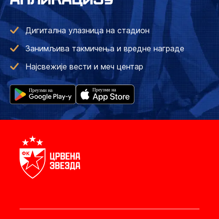
Дигитална улазница на стадион
Занимљива такмичења и вредне награде
Најсвежије вести и меч центар