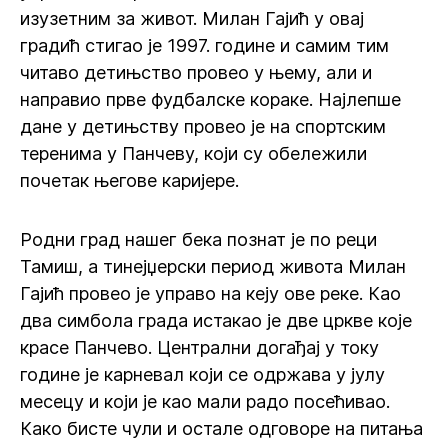
изузетним за живот. Милан Гајић у овај
градић стигао је 1997. године и самим тим
читаво детињство провео у њему, али и
направио прве фудбалске кораке. Најлепше
дане у детињству провео је на спортским
теренима у Панчеву, који су обележили
почетак његове каријере.
Родни град нашег бека познат је по реци
Тамиш, а тинејџерски период живота Милан
Гајић провео је управо на кеју ове реке. Као
два симбола града истакао је две цркве које
красе Панчево. Централни догађај у току
године је карневал који се одржава у јулу
месецу и који је као мали радо посећивао.
Како бисте чули и остале одговоре на питања