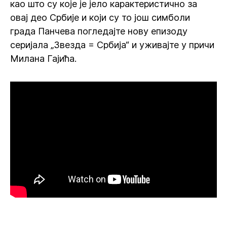
као што су које је јело карактеристично за
овај део Србије и који су то још симболи
града Панчева погледајте нову епизоду
серијала „Звезда = Србија“ и уживајте у причи
Милана Гајића.