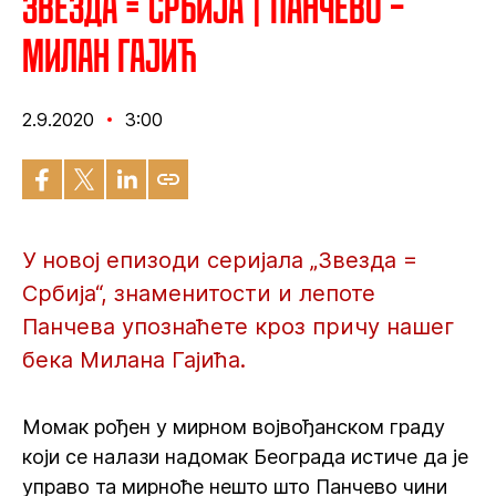
Звезда = Србија | Панчево –
Милан Гајић
2.9.2020
3:00
У новој епизоди серијала „Звезда =
Србија“, знаменитости и лепоте
Панчева упознаћете кроз причу нашег
бека Милана Гајића.
Момак рођен у мирном војвођанском граду
који се налази надомак Београда истиче да је
управо та мирноће нешто што Панчево чини