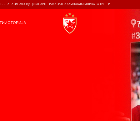
ЗЕЈ
ЧЛАНАРИНА
ФОНДАЦИЈА
ПАРТНЕРИ
КАРИЈЕРА
КАМПОВИ
КЛИНИКА ЗА ТРЕНЕРЕ
ТИ
ИСТОРИЈА
Т