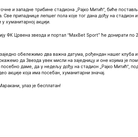
очне и западне трибине стадиона „Рајко Митић“, биће постав
 Све припаднице лепшег пола које тог дана дођу на стадион и
 у хуманитарној акцији.
ију ФК Црвена звезда и портал “MaxBet Sport” ће донирати по 
 заједно обележимо два важна датума, рођендан нашег клуба и 
окажемо да Звезда увек мисли на заједницу и оне којима је пом
а посебно даме, да у недељу дођу на стадион „Рајко Митић“, 
ео акције која има посебан, хуманитарни значај.
аракани, улаз је бесплатан!