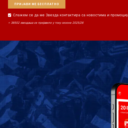
Слажем се да ме Звезда контактира са новостима и промоциј
⭐ 38502 звездаша се пријавило у току сезоне 2025/26