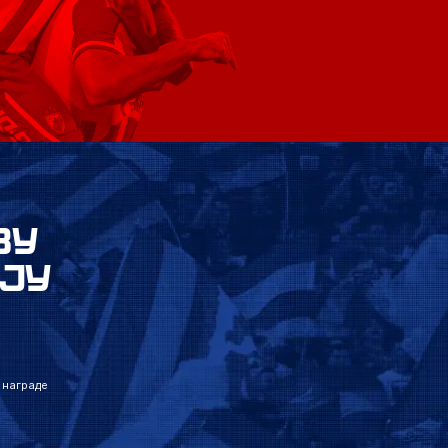
ВУ
ЈУ
 награде