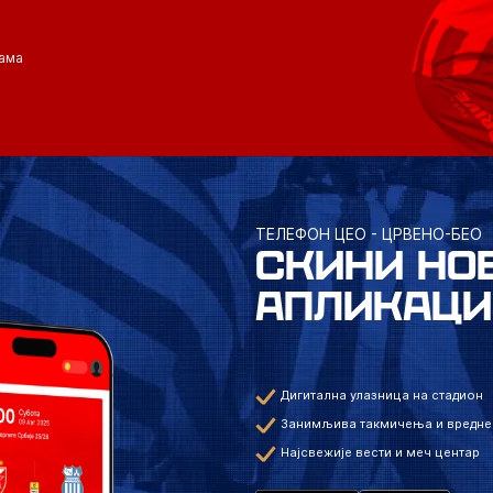
ама
ТЕЛЕФОН ЦЕО - ЦРВЕНО-БЕО
СКИНИ НО
АПЛИКАЦИ
Дигитална улазница на стадион
Занимљива такмичења и вредне
Најсвежије вести и меч центар