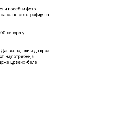
љени посебни фото-
 направе фотографију са
200 динара у
Дан жена, али и да кроз
оћ најпотребнија.
подрже црвено-беле