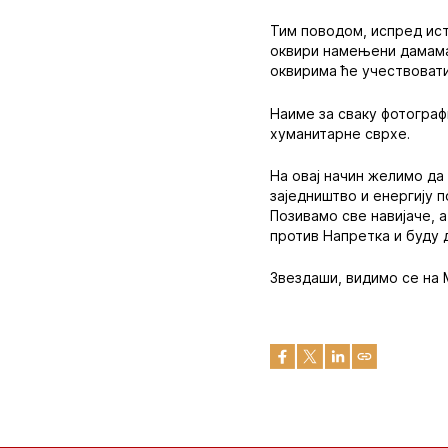
Тим поводом, испред ист
оквири намењени дамама.
оквирима ће учествовати
Наиме за сваку фотограф
хуманитарне сврхе.
На овај начин желимо да
заједништво и енергију п
Позивамо све навијаче, 
против Напретка и буду д
Звездаши, видимо се на М