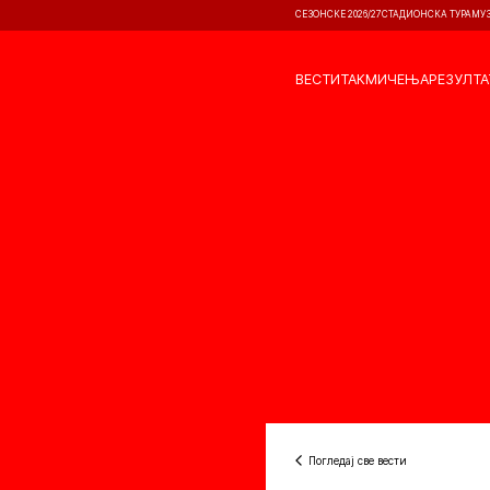
СЕЗОНСКЕ 2026/27
СТАДИОНСКА ТУРА
МУ
ВЕСТИ
ТАКМИЧЕЊА
РЕЗУЛТА
Погледај све вести