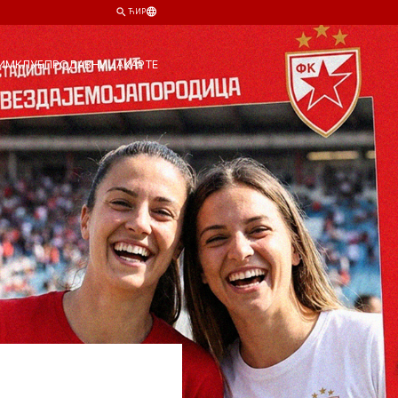
ЋИР
ИМ
КЛУБ
ПРОДАВНИЦА
КАРТЕ