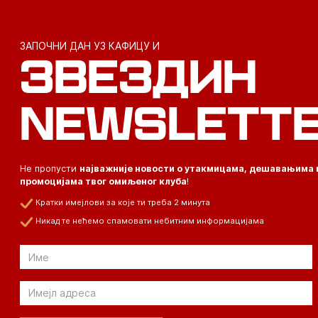
ЗАПОЧНИ ДАН УЗ КАФИЦУ И
ЗВЕЗДИН
NEWSLETT
Не пропусти
најважније новости о утакмицама, дешавањима 
промоцијама твог омиљеног клуба
!
Кратки имејлови за које ти треба 2 минута
Никад те нећемо спамовати небитним информацијама
Email
Email