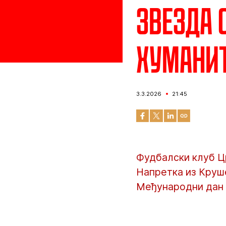
Звезда 
хуманит
3.3.2026
21:45
Фудбалски клуб Цр
Напретка из Круше
Међународни дан 