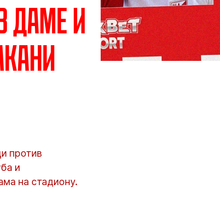
з даме и
акани
ци против
ба и
ма на стадиону.