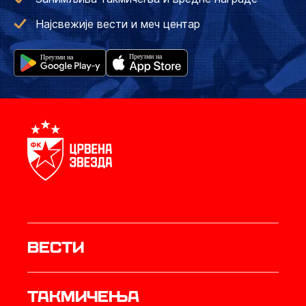
Најсвежије вести и меч центар
Вести
Такмичења