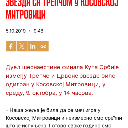
Звезда са Трепчом у Косовској
Митровици
5.10.2019
9:48
Дуел шеснаестине финала Купа Србије
између Трепче и Црвене звезде биће
одигран у Косовској Митровици, у
среду, 9. октобра, у 14 часова.
- Наша жеља је била да се меч игра у
Косовској Митровици и неизмерно смо срећни
што је испуњена. Готово сваке године смо