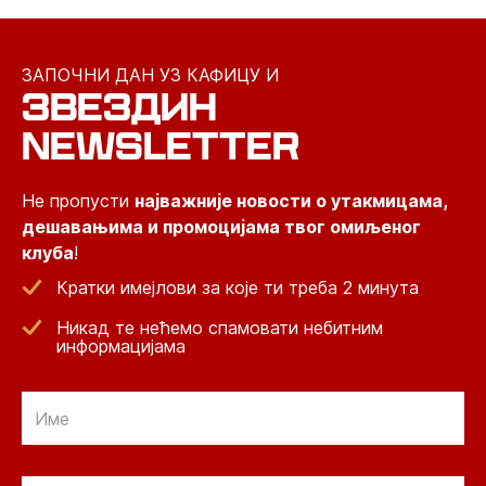
ЗАПОЧНИ ДАН УЗ КАФИЦУ И
ЗВЕЗДИН
NEWSLETTER
Не пропусти
најважније новости о утакмицама,
дешавањима и промоцијама твог омиљеног
клуба
!
Кратки имејлови за које ти треба 2 минута
Никад те нећемо спамовати небитним
информацијама
Email