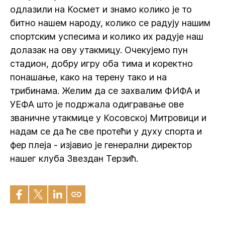
одлазили на Космет и знамо колико је то
битно нашем народу, колико се радују нашим
спортским успесима и колико их радује наш
долазак на ову утакмицу. Очекујемо пун
стадион, добру игру оба тима и коректно
понашање, како на терену тако и на
трибинама. Желим да се захвалим ФИФА и
УЕФА што је подржала одигравање ове
званичне утакмице у Косовској Митровици и
надам се да ће све протећи у духу спорта и
фер плеја - изјавио је генерални директор
нашег клуба Звездан Терзић.