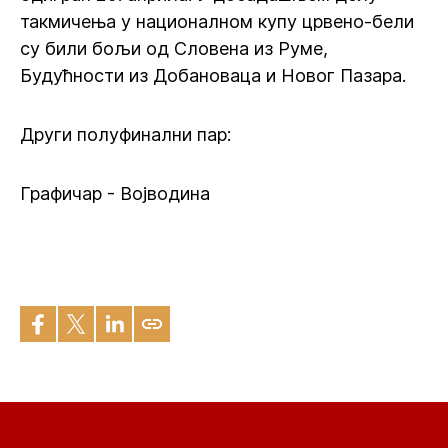
такмичења у националном купу црвено-бели
су били бољи од Словена из Руме,
Будућности из Добановаца и Новог Пазара.
Други полуфинални пар:
Графичар - Војводина