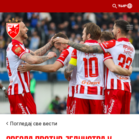
ЋИР
Погледај све вести