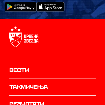
Вести
Такмичења
резултати