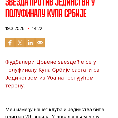
Звезда против Јединства у
полуфиналу Купа Србије
19.3.2026
14:22
Фудбалери Црвене звезде ће се у
полуфиналу Купа Србије састати са
Јединством из Уба на гостујућем
терену.
Меч између нашег клуба и Јединства биће
одигран 29. априла. У досадашњем делу