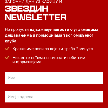
ЗАПОЧНИ ДАН УЗ КАФИЦУ И
ЗВЕЗДИН
NEWSLETTER
Не пропусти
најважније новости о утакмицама,
дешавањима и промоцијама твог омиљеног
клуба
!
Кратки имејлови за које ти треба 2 минута
Никад те нећемо спамовати небитним
информацијама
Email
Email