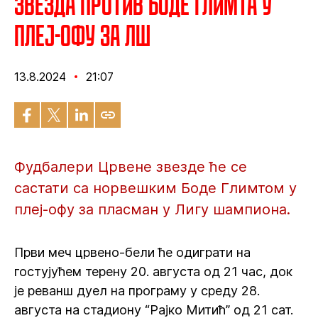
Звезда против Боде Глимта у
плеј-офу за ЛШ
13.8.2024
21:07
Фудбалери Црвене звезде ће се
састати са норвешким Боде Глимтом у
плеј-офу за пласман у Лигу шампиона.
Први меч црвено-бели ће одиграти на
гостујућем терену 20. августа од 21 час, док
је реванш дуел на програму у среду 28.
августа на стадиону “Рајко Митић” од 21 сат.