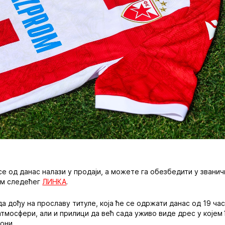
е од данас налази у продаји, а можете га обезбедити у звани
тем следећег
ЛИНКА
.
а дођу на прославу титуле, која ће се одржати данас од 19 час
ј атмосфери, али и прилици да већ сада уживо виде дрес у које
они.