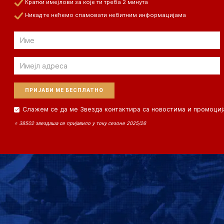
Кратки имејлови за које ти треба 2 минута
Никад те нећемо спамовати небитним информацијама
Email
Email
Слажем се да ме Звезда контактира са новостима и промоциј
⭐ 38502 звездаша се пријавило у току сезоне 2025/26