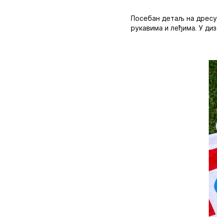
Посебан детаљ на дресу
рукавима и леђима. У диз