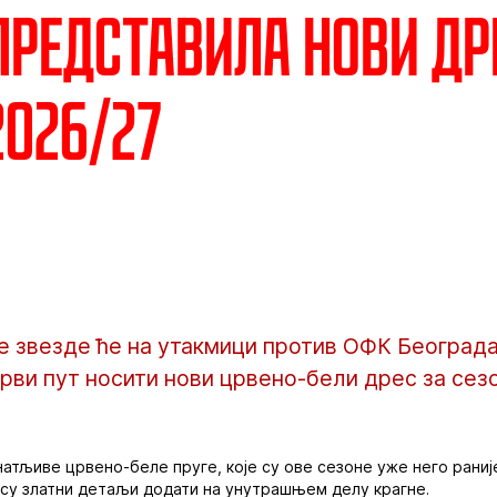
представила нови др
2026/27
 звезде ће на утакмици против ОФК Београда,
рви пут носити нови црвено-бели дрес за сезо
атљиве црвено-беле пруге, које су ове сезоне уже него раније
 су златни детаљи додати на унутрашњем делу крагне.