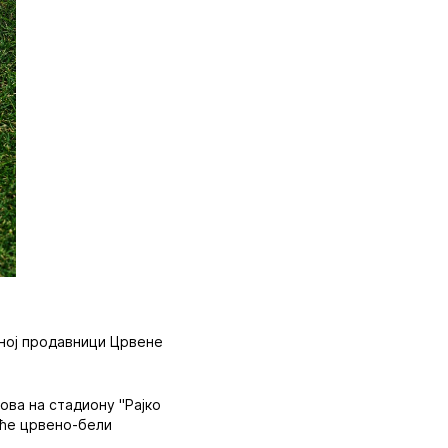
чној продавници Црвене
ова на стадиону "Рајко
м ће црвено-бели