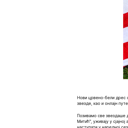
Нови црвено-бели дрес с
звезде, као и онлајн пу
‍Позивамо све звездаше д
Митић", уживају у сјајно
наступати у наредној сез