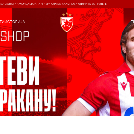
ЗЕЈ
ЧЛАНАРИНА
ФОНДАЦИЈА
ПАРТНЕРИ
КАРИЈЕРА
КАМПОВИ
КЛИНИКА ЗА ТРЕНЕРЕ
ТИ
ИСТОРИЈА
Т