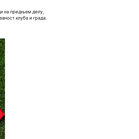
ди на предњем делу,
заност клуба и града.