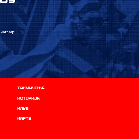
 награде
Такмичења
историја
Клуб
Карте