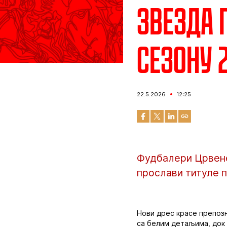
Звезда 
сезону 
22.5.2026
12:25
Фудбалери Црвене
прослави титуле п
Нови дрес красе препозн
са белим детаљима, док