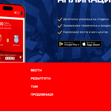
Дигитална улазница на стадион
Занимљива такмичења и вредне
Најсвежије вести и меч центар
Вести
резултати
ТИМ
продавница