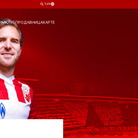
ЋИР
ИМ
КЛУБ
ПРОДАВНИЦА
КАРТЕ