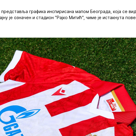
 представља графика инспирисана мапом Београда, која се ви
ајну је означен и стадион "Рајко Митић", чиме је истакнута пове