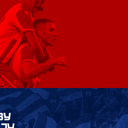
ВУ
ЈУ