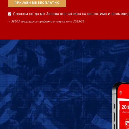
Слажем се да ме Звезда контактира са новостима и промоциј
⭐ 38502 звездаша се пријавило у току сезоне 2025/26