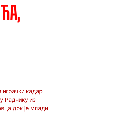
ћа,
 играчки кадар
у Раднику из
вца док је млади