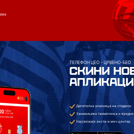
ама
ТЕЛЕФОН ЦЕО - ЦРВЕНО-БЕО
СКИНИ НО
АПЛИКАЦИ
Дигитална улазница на стадион
Занимљива такмичења и вредне
Најсвежије вести и меч центар