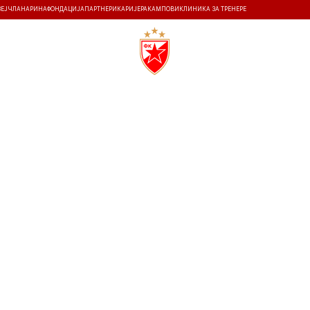
ЗЕЈ
ЧЛАНАРИНА
ФОНДАЦИЈА
ПАРТНЕРИ
КАРИЈЕРА
КАМПОВИ
КЛИНИКА ЗА ТРЕНЕРЕ
ТИ
ИСТОРИЈА
Т