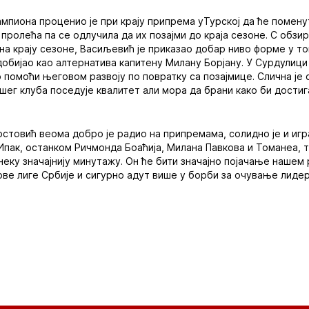
мпиона проценио је при крају припрема уТурској да ће поменут
пролећа па се одлучила да их позајми до краја сезоне. С обзи
на крају сезоне, Васиљевић је приказао добар ниво форме у т
 добијао као алтернатива капитену Милану Борјану. У Сурдулиц
 помоћи његовом развоју по повратку са позајмице. Слична је 
шег клуба поседује квалитет али мора да брани како би дости
стовић веома добро је радио на припремама, солидно је и игр
. Ипак, останком Ричмонда Боаћија, Милана Павкова и Томанеа,
неку значајнију минутажу. Он ће бити значајно појачање нашем
рве лиге Србије и сигурно адут више у борби за очување лидер