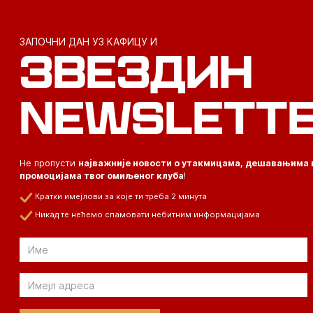
ЗАПОЧНИ ДАН УЗ КАФИЦУ И
ЗВЕЗДИН
NEWSLETT
Не пропусти
најважније новости о утакмицама, дешавањима 
промоцијама твог омиљеног клуба
!
Кратки имејлови за које ти треба 2 минута
Никад те нећемо спамовати небитним информацијама
Email
Email