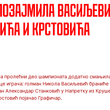
позајмила Васиљеви
ића и Крстовића
 за пролећни део шампионата додатно смањила
це играча: голман Никола Васиљевић браниће 
ан Александар Станковић у Напретку из Круше
рстовић појачао Графичар.