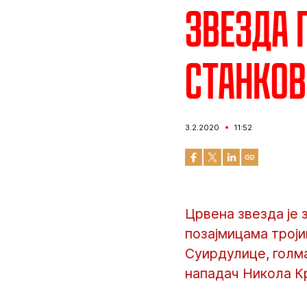
Звезда 
Станков
3.2.2020
11:52
Црвена звезда је
позајмицама троји
Суирдулице, голм
нападач Никола К