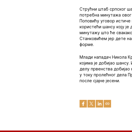
Струћни штаб српског ша
потребна минутажа овог 
Поповићу уговор истиче 
користећи шансу коју је
минутажу што ће свакако
Станковићем јер дете на
форме.
Млади нападач Никола Кр
којима је добијао шансу
делу првенства добијао 
у току пролећног дела П
после сјајне јесени.