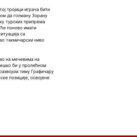
ој тројици играча бити
ром да голману Зорану
оку турских припрема
и ће поново имати
ситуација са
гао такмичарски ниво
ао на мечевима на
 тешко би у пролећном
 развојом тиму Графичару
ске позиције, освојене