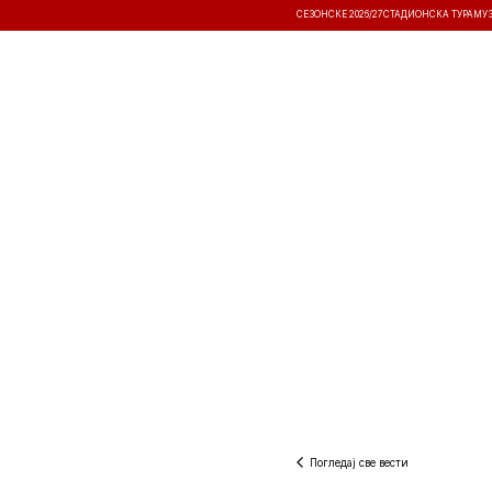
СЕЗОНСКЕ 2026/27
СТАДИОНСКА ТУРА
МУ
ВЕСТИ
ТАКМИЧЕЊА
РЕЗУЛТА
Погледај све вести