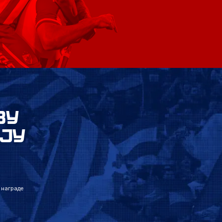
ВУ
ЈУ
 награде