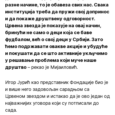
разне начине, то је обавеза свих нас. Свака
институција треба да пружи свој допринос
и да покаже друштвену одговорност.
Црвена звезда је показује на овај начин,
бринући не само о деци која се баве
фудбалом, већ о свој деци у Србији. Зато
ћемо подржавати овакве акције и убудуће
и покушати да се што активније укључимо
у решавање проблема који муче наше
друштво
– рекао је Мијаиловић.
Игор Јурић као представник Фондације био је
и више него задовољан сарадњом са
Црвеном звездом и истакао да је ово један од
најважнијих уговора који су потписали до
сада.