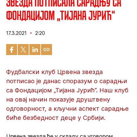
Звезда потписала сарадњу са
Фондацијом „Тијана Јурић“
17.3.2021
2:20
Фудбалски клуб Црвена звезда
потписао је данас споразум о сарадњи
са Фондацијом „Тијана Јурић“. Наш клуб
на овај начин показује друштвену
одговорност, а кључни аспект сарадње
биће безбедност деце у Србији.
Црвена звезда ће у складу са уговором