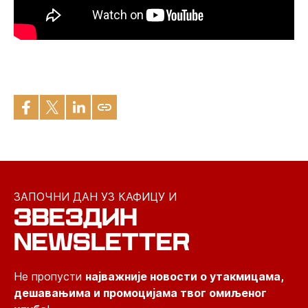
ЗАПОЧНИ ДАН УЗ КАФИЦУ И
ЗВЕЗДИН
NEWSLETTER
Не пропусти
најважније новости о утакмицама,
дешавањима и промоцијама твог омиљеног