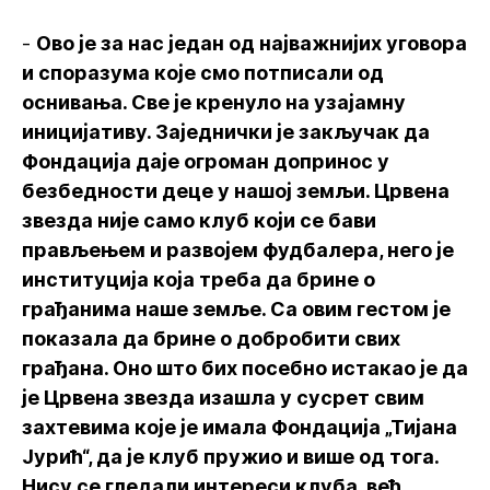
-
Ово је за нас један од најважнијих уговора
и споразума које смо потписали од
оснивања. Све је кренуло на узајамну
иницијативу. Заједнички је закључак да
Фондација даје огроман допринос у
безбедности деце у нашој земљи. Црвена
звезда није само клуб који се бави
прављењем и развојем фудбалера, него је
институција која треба да брине о
грађанима наше земље. Са овим гестом је
показала да брине о добробити свих
грађана. Оно што бих посебно истакао је да
је Црвена звезда изашла у сусрет свим
захтевима које је имала Фондација „Тијана
Јурић“, да је клуб пружио и више од тога.
Нису се гледали интереси клуба, већ