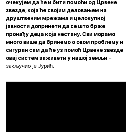
очекујем да ће и бити помоћи од Црвене
звезде, која ће својим деловањем на
друштвеним мрежама и целокупној
јавности допринети да се што брже
пронађу деца која нестану. Сви морамо
много више да бринемо о овом проблему и
сигуран сам да ће уз помоћ Црвене звезде
овај систем заживети у нашој земљи
–
закључио је Јурић.