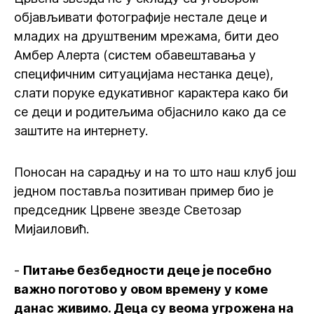
објављивати фотографије нестале деце и
младих на друштвеним мрежама, бити део
Амбер Алерта (систем обавештавања у
специфичним ситуацијама нестанка деце),
слати поруке едукативног карактера како би
се деци и родитељима објаснило како да се
заштите на интернету.
Поносан на сарадњу и на то што наш клуб још
једном поставља позитиван пример био је
председник Црвене звезде Светозар
Мијаиловић.
-
Питање безбедности деце је посебно
важно поготово у овом времену у коме
данас живимо. Деца су веома угрожена на