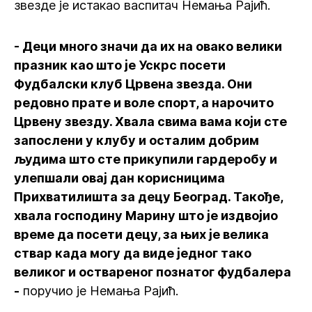
звезде је истакао васпитач Немања Рајић.
- Деци много значи да их на овако велики
празник као што је Ускрс посети
Фудбалски клуб Црвена звезда. Они
редовно прате и воле спорт, а нарочито
Црвену звезду. Хвала свима вама који сте
запослени у клубу и осталим добрим
људима што сте прикупили гардеробу и
улепшали овај дан корисницима
Прихватилишта за децу Београд. Такође,
хвала господину Марину што је издвојио
време да посети децу, за њих је велика
ствар када могу да виде једног тако
великог и оствареног познатог фудбалера
-
поручио је Немања Рајић.