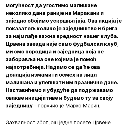
могућност да угостимо малишане
неколико дана раније на Маракани и
заједно обојимо ускршња јаја. Ова акција је
показатељ колико је заједништво и брига
за најмлађе важна вредност нашег клуба.
Црвена звезда није само фудбалски клуб,
ми смо породица и заједница која не
заборавља на оне којима је помоћ
најпотребнија. Надамо се да ће ова
донација измамити осмех на лица
малишана и улепшати им празничне дане.
Наставићемо и убудуће да подржавамо
овакве иницијативе и будемо ту за своју
заједницу -
поручио је Марко Марин.
Захвалност због још једне посете Црвене