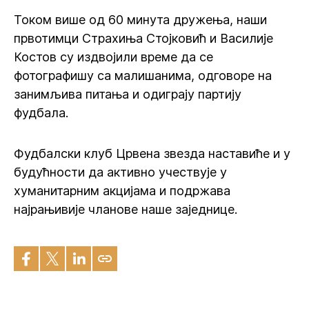
Током више од 60 минута дружења, наши
првотимци Страхиња Стојковић и Василије
Костов су издвојили време да се
фотографишу са малишанима, одговоре на
занимљива питања и одиграју партију
фудбала.
Фудбалски клуб Црвена звезда наставиће и у
будућности да активно учествује у
хуманитарним акцијама и подржава
најрањивије чланове наше заједнице.