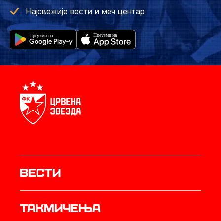
Најсвежије вести и меч центар
Вести
Такмичења