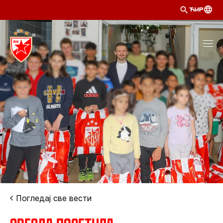
ЋИР
Погледај све вести