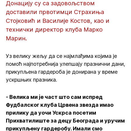
Донацију су са задовољством
доставили првотимци Страхиња
Стојковић и Василије Костов, као и
технички директор клуба Марко
Марин.
Уз велику жељу да се најмлађима којима је
помоћ најпотребнија улепшају празнични дани,
прикупљена гардероба је донирана у време
ускршњих празника.
- Велика ми је част што сам испред
Фудбалског клуба Црвена звезда имао
прилику да уочи Ускрса посетим
Прихватилиште за децу Београда и уручим
прикупљену гардеробу. Имали смо