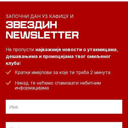
ЗАПОЧНИ ДАН УЗ КАФИЦУ И
ЗВЕЗДИН
NEWSLETTER
Не пропусти
најважније новости о утакмицама,
дешавањима и промоцијама твог омиљеног
клуба
!
Кратки имејлови за које ти треба 2 минута
Никад те нећемо спамовати небитним
информацијама
Email
Email