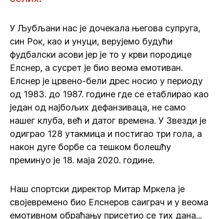
У Љубљани нас је дочекала његова супруга,
син Рок, као и унуци, верујемо будући
фудбалски асови јер је то у крви породице
Елснер, а сусрет је био веома емотиван.
Елснер је црвено-бели дрес носио у периоду
од 1983. до 1987. године где се етаблирао као
један од најбољих дефанзиваца, не само
нашег клуба, већ и датог времена. У Звезди је
одиграо 128 утакмица и постигао три гола, а
након дуге борбе са тешком болешћу
преминуо је 18. маја 2020. године.
Наш спортски директор Митар Мркела је
својевремено био Елснеров саиграч и у веома
емотивном обраћању присетио се тих дана...