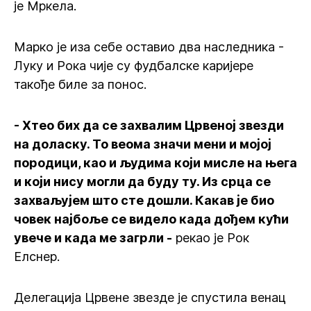
је Мркела.
Марко је иза себе оставио два наследника -
Луку и Рока чије су фудбалске каријере
такође биле за понос.
- Хтео бих да се захвалим Црвеној звезди
на доласку. То веома значи мени и мојој
породици, као и људима који мисле на њега
и који нису могли да буду ту. Из срца се
захваљујем што сте дошли. Какав је био
човек најбоље се видело када дођем кући
увече и када ме загрли -
рекао је Рок
Елснер.
Делегација Црвене звезде је спустила венац