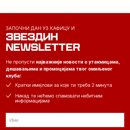
ЗАПОЧНИ ДАН УЗ КАФИЦУ И
ЗВЕЗДИН
NEWSLETTER
Не пропусти
најважније новости о утакмицама,
дешавањима и промоцијама твог омиљеног
клуба
!
Кратки имејлови за које ти треба 2 минута
Никад те нећемо спамовати небитним
информацијама
Email