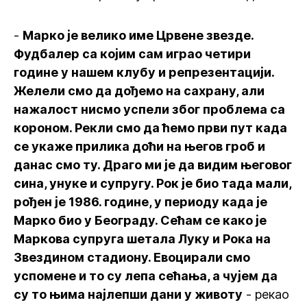
-
Марко је велико име Црвене звезде.
Фудбалер са којим сам играо четири
године у нашем клубу и репрезентацији.
Желели смо да дођемо на сахрану, али
нажалост нисмо успели због проблема са
короном. Рекли смо да ћемо први пут када
се укаже прилика доћи на његов гроб и
данас смо ту. Драго ми је да видим његовог
сина, унуке и супругу. Рок је био тада мали,
рођен је 1986. године, у периоду када је
Марко био у Београду. Сећам се како је
Маркова супруга шетала Луку и Рока на
Звездином стадиону. Евоцирали смо
успомене и то су лепа сећања, а чујем да
су то њима најлепши дани у животу
- рекао