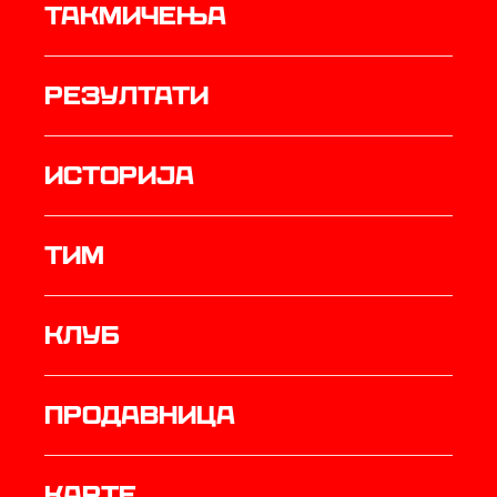
Такмичења
резултати
историја
ТИМ
Клуб
продавница
Карте