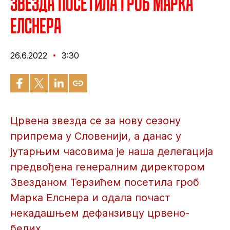
Звезда посетила гроб Марка
Елснера
26.6.2022
3:30
Црвена звезда се за нову сезону
припрема у Словенији, а данас у
јутарњим часовима је наша делегација
предвођена генералним директором
Звезданом Терзићем посетила гроб
Марка Елснера и одала почаст
некадашњем дефанзивцу црвено-
белих.