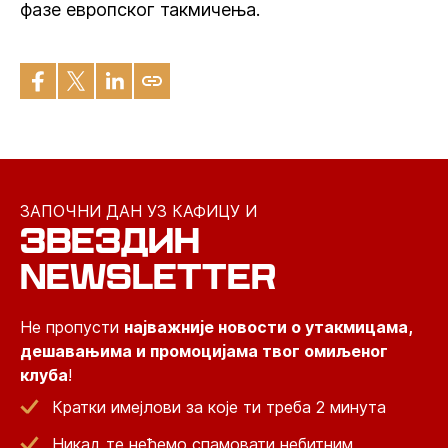
фазе европског такмичења.
ЗАПОЧНИ ДАН УЗ КАФИЦУ И
ЗВЕЗДИН
NEWSLETTER
Не пропусти
најважније новости о утакмицама,
дешавањима и промоцијама твог омиљеног
клуба
!
Кратки имејлови за које ти треба 2 минута
Никад те нећемо спамовати небитним