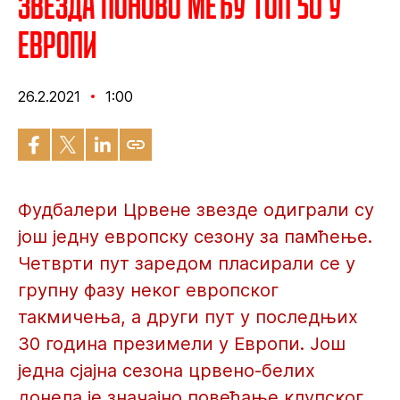
Звезда поново међу топ 50 у
Европи
26.2.2021
1:00
Фудбалери Црвене звезде одиграли су
још једну европску сезону за памћење.
Четврти пут заредом пласирали се у
групну фазу неког европског
такмичења, а други пут у последњих
30 година презимели у Европи. Још
једна сјајна сезона црвено-белих
донела је значајно повећање клупског