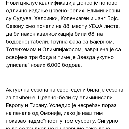
Нови циклус квалификација донео је поново
одлично издање црвено-белих. Елиминисани
су Судува, Хелсинки, Копенхаген и Јанг Бојс.
Сезону смо почели на 88. месту УЕФА листе,
да би након квалификација били 68. на
бодовној табели. Групна фаза са Бајерном,
Тотенхемом и Олимпијакосом, завршена је са
освојена три бода и тиме је Звезда укупно
„уписала“ нових 6.000 бодова.
Актуелна сезона на евро-сцени била је сезона
за памћење. Црвено-бели су елиминисали
Европу и Тирану. Уследио је несрећан пораз
на пенале од Омоније, иако је наш тим
показао надмоћност у том сусрету. Сигурно
је да се тај дуел не би завршио тако да је