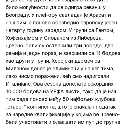
било могућности да се одигра реванш у
Београду. У плеј-офу савладан је Арарат и
наш тим је поново обезбедио европску јесен
четврту годину заредом. У групи са Гентом,
Хофенхајмом и Слованом из Либереца,
црвено-бели су остварили три победе, два
ремија и један пораз, и завршили са 11 бодова
као други у групи. Херојски двомеч са
Миланом донео је елиминацију нашег тима,
иако нисмо поражени, већ смо надиграли
Италијане. Ова сезона донела је рекордних
10.000 бодова на УЕФА листи, тако да је наш
тим сада поново међу 50 најбољих клубова
„старог“ континента, што је значајан податак
за наредне квалификације у којима ће црвено-
бели учестовати и олакшати им пут до групне