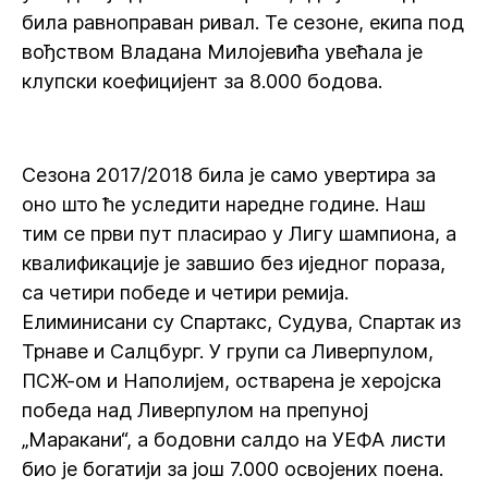
била равноправан ривал. Те сезоне, екипа под
вођством Владана Милојевића увећала је
клупски коефицијент за 8.000 бодова.
Сезона 2017/2018 била је само увертира за
оно што ће уследити наредне године. Наш
тим се први пут пласирао у Лигу шампиона, а
квалификације је завшио без иједног пораза,
са четири победе и четири ремија.
Елиминисани су Спартакс, Судува, Спартак из
Трнаве и Салцбург. У групи са Ливерпулом,
ПСЖ-ом и Наполијем, остварена је херојска
победа над Ливерпулом на препуној
„Маракани“, а бодовни салдо на УЕФА листи
био је богатији за још 7.000 освојених поена.