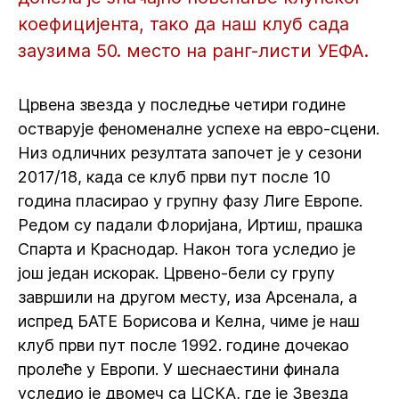
коефицијента, тако да наш клуб сада
заузима 50. место на ранг-листи УЕФА.
Црвена звезда у последње четири године
остварује феноменалне успехе на евро-сцени.
Низ одличних резултата започет је у сезони
2017/18, када се клуб први пут после 10
година пласирао у групну фазу Лиге Европе.
Редом су падали Флоријана, Иртиш, прашка
Спарта и Краснодар. Након тога уследио је
још један искорак. Црвено-бели су групу
завршили на другом месту, иза Арсенала, а
испред БАТЕ Борисова и Келна, чиме је наш
клуб први пут после 1992. године дочекао
пролеће у Европи. У шеснаестини финала
уследио је двомеч са ЦСКА, где је Звезда