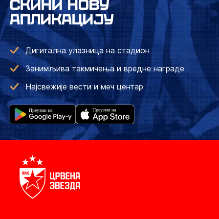
СКИНИ НОВУ
АПЛИКАЦИЈУ
Дигитална улазница на стадион
Занимљива такмичења и вредне награде
Најсвежије вести и меч центар