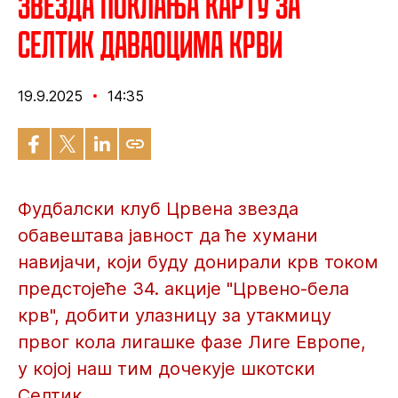
Звезда поклања карту за
Селтик даваоцима крви
19.9.2025
14:35
Фудбалски клуб Црвена звезда
обавештава јавност да ће хумани
навијачи, који буду донирали крв током
предстојеће 34. акције "Црвено-бела
крв", добити улазницу за утакмицу
првог кола лигашке фазе Лиге Европе,
у којој наш тим дочекује шкотски
Селтик.