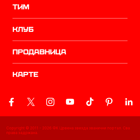
ТИМ
Клуб
продавница
Карте
Copyright © 2011 -
2026
ФК Црвена звезда званични портал. Сва
права задржана.