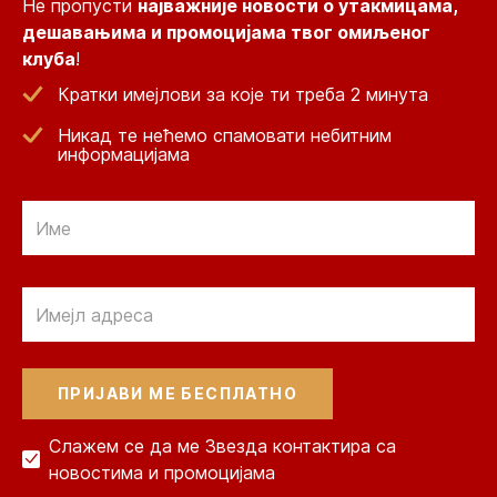
Не пропусти
најважније новости о утакмицама,
дешавањима и промоцијама твог омиљеног
клуба
!
Кратки имејлови за које ти треба 2 минута
Никад те нећемо спамовати небитним
информацијама
Email
Email
Слажем се да ме Звезда контактира са
новостима и промоцијама