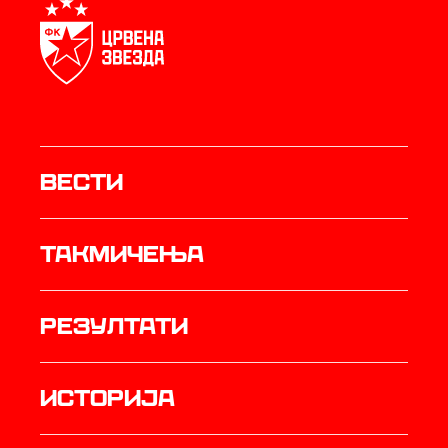
Вести
Такмичења
резултати
историја