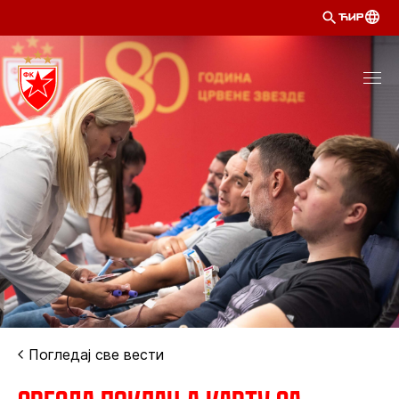
ЋИР
Погледај све вести