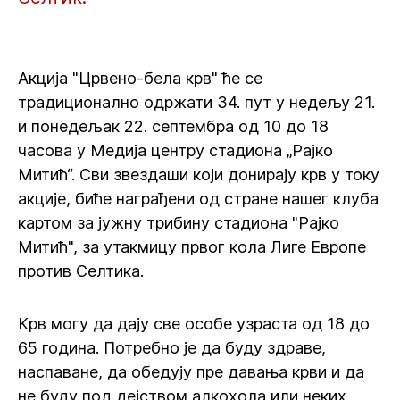
Акција "Црвено-бела крв" ће се
традиционално одржати 34. пут у недељу 21.
и понедељак 22. септембра од 10 до 18
часова у Медија центру стадиона „Рајко
Митић“. Сви звездаши који донирају крв у току
акције, биће награђени од стране нашег клуба
картом за јужну трибину стадиона "Рајко
Митић", за утакмицу првог кола Лиге Европе
против Селтика.
Крв могу да дају све особе узраста од 18 до
65 година. Потребно је да буду здраве,
наспаване, да обедују пре давања крви и да
не буду под дејством алкохола или неких