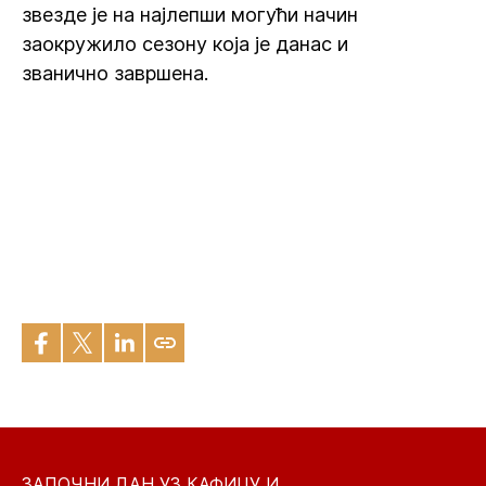
звезде је на најлепши могући начин
заокружило сезону која је данас и
званично завршена.
ЗАПОЧНИ ДАН УЗ КАФИЦУ И