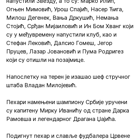
напустили Звезду, а то су: Марко Илић,
Огњен Мимовић, Урош Спајић, Насер Ђига,
Милош Дегенек, Вања Дркушић, Немања
Стојић, Срђан Мијаиловић и Ин Бом Хванг који
су у међувремену напустили клуб, као и
Стефан Лековић, Далсио Гомеш, Јегор
Пруцев, Лазар Јовановић и Пума Родригез
који су отишли на позајмице.
Напослетку на терен је изашао шеф стручног
штаба Владан Милојевић.
Пехари намењени шампиону Србије уручени
су капитену Мирку Иванићу од стране Дарка
Рамовша и легендарног Драгана Џајића.
Подигнут пехар и славље фудбалера Црвене