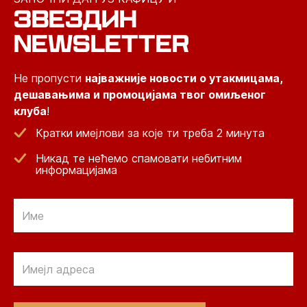
ЗВЕЗДИН
NEWSLETTER
Не пропусти
најважније новости о утакмицама,
дешавањима и промоцијама твог омиљеног
клуба
!
Кратки имејлови за које ти треба 2 минута
Никад те нећемо спамовати небитним
информацијама
Email
Email