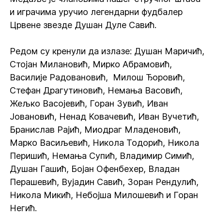
и играчима уручио легендарни фудбалер
Црвене звезде Душан Дуле Савић.
Редом су кренули да излазе: Душан Маричић,
Стојан Милановић, Мирко Абрамовић,
Василије Радовановић, Милош Ђоровић,
Стефан Драгутиновић, Немања Васовић,
Жељко Васојевић, Горан Зувић, Иван
Јовановић, Ненад Ковачевић, Иван Вучетић,
Бранислав Рајић, Миодраг Младеновић,
Марко Васиљевић, Никола Тодорић, Никола
Перишић, Немања Супић, Владимир Симић,
Душан Гашић, Бојан Офенбехер, Владан
Перашевић, Вујадин Савић, Зоран Рендулић,
Никола Микић, Небојша Милошевић и Горан
Негић.