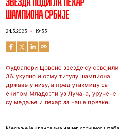
Звезда подигла пехар
шампиона Србије
24.5.2025
19:55
Фудбалери Црвене звезде су освојили
36. укупно и осму титулу шампиона
државе у низу, а пред утакмицу са
екипом Младости уз Лучана, уручене
су медаље и пехар за наше прваке.
Медаље је члановима нашег стручног штаба