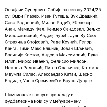
Освајачи Суперлиге Србије за сезону 2024/25
су: Омри Глазер, Иван Гутеша, Вук Драшкић,
Саво Радановић, Милан Родић, Ебенезер
Анан, Мамаду Фал, Кеимер Сандовал, Вељко
Милосављевић, Андреј Ђурић, Јунг Ву Сеол,
Страхиња Стојковић, Раде Крунић, Гелор
Канга, Тими Макс Елшник, Јован Шљивић,
Василије Костов, Андрија Максимовић, Лука
Илић, Мирко Иванић, Фелисио Милсон,
Немања Радоњић, Питер Олањинка, Катомпа
Мвумпа Силас, Александар Катаи, Шериф
Ендиаје, Урош Сремчевић и Бруно Дуартe.
Шампионске заслуге припадају и
фудбалерима који су у међувремену