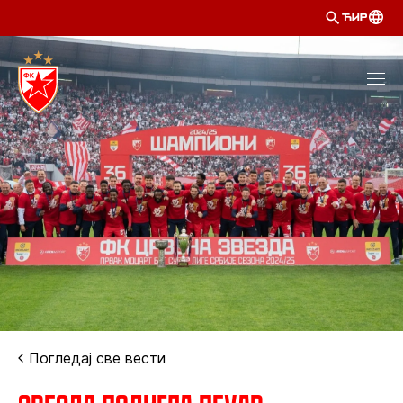
ЋИР
Погледај све вести