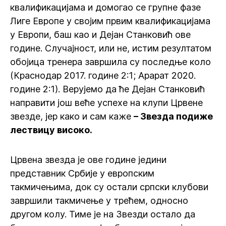
квалификацијама и домогао се групне фазе
Лиге Европе у својим првим квалификацијама
у Европи, баш као и Дејан Станковић ове
године. Случајност, или не, истим резултатом
обојица тренера завршила су последње коло
(Краснодар 2017. године 2:1; Арарат 2020.
године 2:1). Верујемо да ће Дејан Станковић
направити још веће успехе на клупи Црвене
звезде, јер како и сам каже
– Звезда подиже
лествицу високо.
Црвена звезда је ове године једини
представник Србије у европским
такмичењима, док су остали српски клубови
завршили такмичење у трећем, односно
другом колу. Тиме је на Звезди остало да