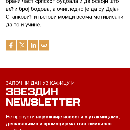
брани част српског фудбала и да освоји што
већи број бодова, а очигледно је да су Дејан
Станковић и његови момци веома мотивисани
да то и учине.
ЗАПОЧНИ ДАН УЗ КАФИЦУ И
ЗВЕЗДИН
NEWSLETTER
Не пропусти
најважније новости о утакмицама,
дешавањима и промоцијама твог омиљеног