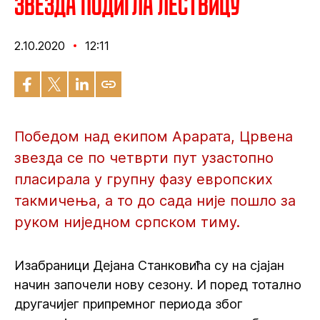
Звезда подигла лествицу
2.10.2020
12:11
Победом над екипом Арарата, Црвена
звезда се по четврти пут узастопно
пласирала у групну фазу европских
такмичења, а то до сада није пошло за
руком ниједном српском тиму.
Изабраници Дејана Станковића су на сјајан
начин започели нову сезону. И поред тотално
другачијег припремног периода због