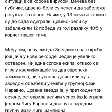
ситуације са корона вирусом, мечева без
публике, црвено-бели су успели да забележе
резултат за понос. Наиме, у 13 мечева колико
су до сада одиграли, црвено-бели су
забележили 12 победа уз гол разлику 40:5 у
корист нашег тима.
Међутим, верујемо да Звездине снаге крећу
још јаче у нове рекорде. Један је увелико
остварен. Ниједна српска екипа, откако се
играју квалификације за два европска
такмичења, није успела да четири пута
заредом обезбеди учешће у групној фази.
Наравно, Црвена звезда је, у претходне три
сезоне, остварила велики успех јер је играла
једном Лигу Европе и два пута заредом
групну фазу Лиге шампиона.