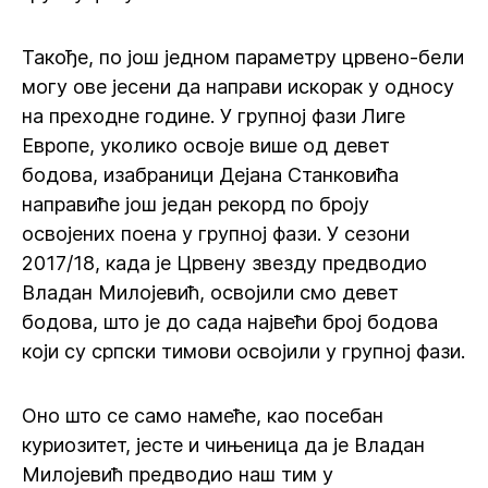
Такође, по још једном параметру црвено-бели
могу ове јесени да направи искорак у односу
на преходне године. У групној фази Лиге
Европе, уколико освоје више од девет
бодова, изабраници Дејана Станковића
направиће још један рекорд по броју
освојених поена у групној фази. У сезони
2017/18, када је Црвену звезду предводио
Владан Милојевић, освојили смо девет
бодова, што је до сада највећи број бодова
који су српски тимови освојили у групној фази.
Оно што се само намеће, као посебан
куриозитет, јесте и чињеница да је Владан
Милојевић предводио наш тим у