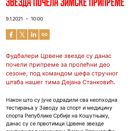
Звезда почела зимске припреме
9.1.2021
10:00
Фудбалери Црвене звезде су данас
почели припреме за пролећни део
сезоне, под командом шефа стручног
штаба нашег тима Дејана Станковић.
Након што су јуче одрадили сва неопходна
тестирања у Заводу за спорт и медицину
спорта Републике Србије на Кошутњаку,
данас су се првотимци Црвене звезде