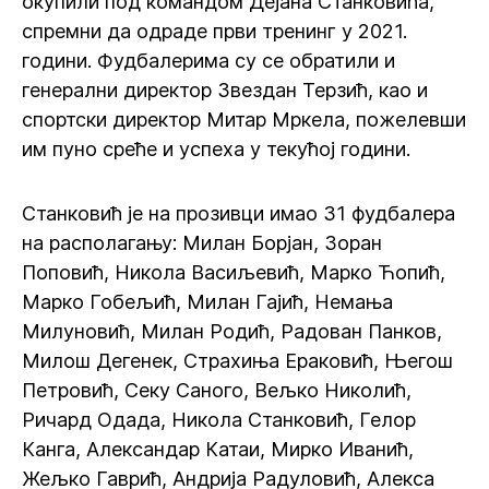
окупили под командом Дејана Станковића,
спремни да одраде први тренинг у 2021.
години. Фудбалерима су се обратили и
генерални директор Звездан Терзић, као и
спортски директор Митар Мркела, пожелевши
им пуно среће и успеха у текућој години.
Станковић је на прозивци имао 31 фудбалера
на располагању: Милан Борјан, Зоран
Поповић, Никола Васиљевић, Марко Ћопић,
Марко Гобељић, Милан Гајић, Немања
Милуновић, Милан Родић, Радован Панков,
Милош Дегенек, Страхиња Ераковић, Његош
Петровић, Секу Саного, Вељко Николић,
Ричард Одада, Никола Станковић, Гелор
Канга, Александар Катаи, Мирко Иванић,
Жељко Гаврић, Андрија Радуловић, Алекса