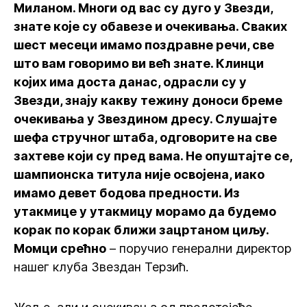
Миланом. Многи од вас су дуго у Звезди,
знате које су обавезе и очекивања. Сваких
шест месеци имамо поздравне речи, све
што вам говоримо ви већ знате. Клинци
којих има доста данас, одрасли су у
Звезди, знају какву тежину доноси бреме
очекивања у Звездином дресу. Слушајте
шефа стручног штаба, одговорите на све
захтеве који су пред вама. Не опуштајте се,
шампионска титула није освојена, иако
имамо девет бодова предности. Из
утакмице у утакмицу морамо да будемо
корак по корак ближи зацртаном циљу.
Момци срећно
– поручио генерални директор
нашег клуба Звездан Терзић.