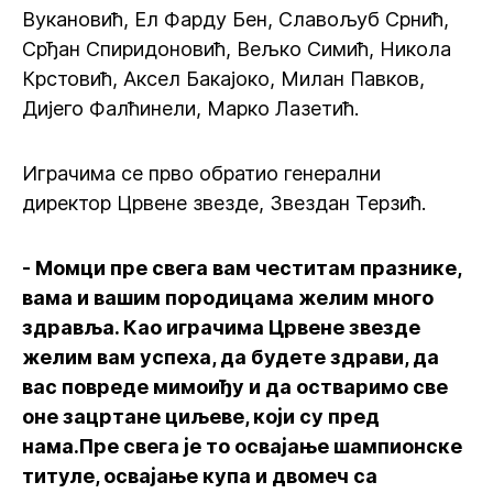
Вукановић, Ел Фарду Бен, Славољуб Срнић,
Срђан Спиридоновић, Вељко Симић, Никола
Крстовић, Аксел Бакајоко, Милан Павков,
Дијего Фалћинели, Марко Лазетић.
Играчима се прво обратио генерални
директор Црвене звезде, Звездан Терзић.
- Момци пре свега вам честитам празнике,
вама и вашим породицама желим много
здравља. Као играчима Црвене звезде
желим вам успеха, да будете здрави, да
вас повреде мимоиђу и да остваримо све
оне зацртане циљеве, који су пред
нама.Пре свега је то освајање шампионске
титуле, освајање купа и двомеч са