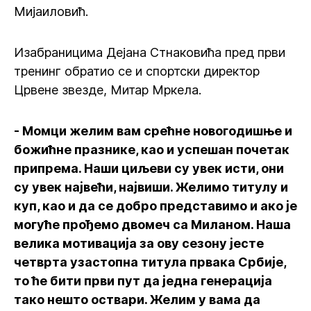
Мијаиловић.
Изабраницима Дејана Стнаковића пред први
тренинг обратио се и спортски директор
Црвене звезде, Митар Мркела.
- Момци желим вам срећне новогодишње и
божићне празнике, као и успешан почетак
припрема. Наши циљеви су увек исти, они
су увек највећи, највиши. Желимо титулу и
куп, као и да се добро представимо и ако је
могуће прођемо двомеч са Миланом. Наша
велика мотивација за ову сезону јесте
четврта узастопна титула првака Србије,
то ће бити први пут да једна генерација
тако нешто оствари. Желим у вама да