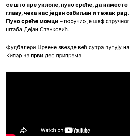
се што пре уклопе, пуно среће, да наместе
главу, чека нас један озбиљан и тежак рад.
Пуно среће момци
– поручио је шеф стручног
штаба Дејан Станковић.
Фудбалери Црвене звезде већ сутра путују на
Кипар на први део припрема.