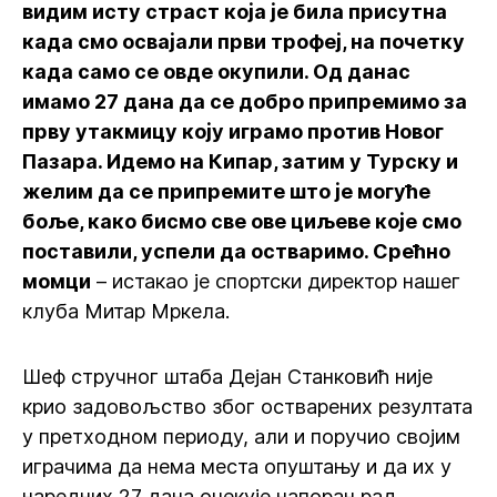
видим исту страст која је била присутна
када смо освајали први трофеј, на почетку
када само се овде окупили. Од данас
имамо 27 дана да се добро припремимо за
прву утакмицу коју играмо против Новог
Пазара. Идемо на Кипар, затим у Турску и
желим да се припремите што је могуће
боље, како бисмо све ове циљеве које смо
поставили, успели да остваримо. Срећно
момци
– истакао је спортски директор нашег
клуба Митар Мркела.
Шеф стручног штаба Дејан Станковић није
крио задовољство због остварених резултата
у претходном периоду, али и поручио својим
играчима да нема места опуштању и да их у
наредних 27 дана очекује напоран рад.