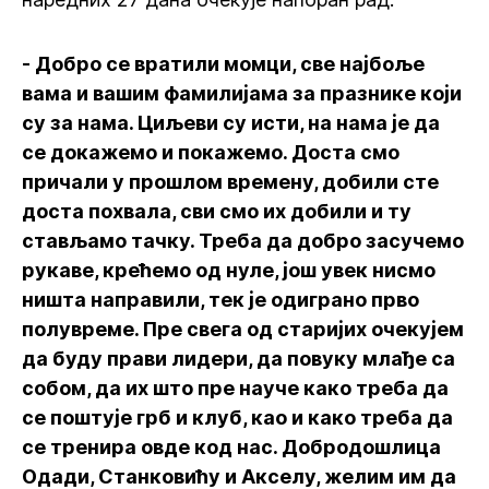
- Добро се вратили момци, све најбоље
вама и вашим фамилијама за празнике који
су за нама. Циљеви су исти, на нама је да
се докажемо и покажемо. Доста смо
причали у прошлом времену, добили сте
доста похвала, сви смо их добили и ту
стављамо тачку. Треба да добро засучемо
рукаве, крећемо од нуле, још увек нисмо
ништа направили, тек је одиграно прво
полувреме. Пре свега од старијих очекујем
да буду прави лидери, да повуку млађе са
собом, да их што пре науче како треба да
се поштује грб и клуб, као и како треба да
се тренира овде код нас. Добродошлица
Одади, Станковићу и Акселу, желим им да