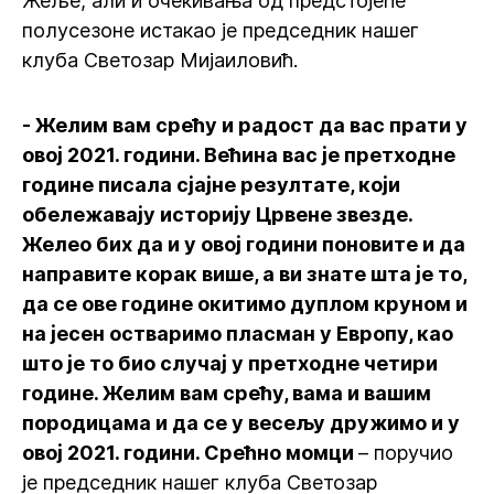
Жеље, али и очекивања од предстојеће
полусезоне истакао је председник нашег
клуба Светозар Мијаиловић.
- Желим вам срећу и радост да вас прати у
овој 2021. години. Већина вас је претходне
године писала сјајне резултате, који
обележавају историју Црвене звезде.
Желео бих да и у овој години поновите и да
направите корак више, а ви знате шта је то,
да се ове године окитимо дуплом круном и
на јесен остваримо пласман у Европу, као
што је то био случај у претходне четири
године. Желим вам срећу, вама и вашим
породицама и да се у весељу дружимо и у
овој 2021. години. Срећно момци
– поручио
је председник нашег клуба Светозар