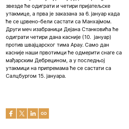
звезде ће одиграти и четири пријатељске
утакмице, а прва је заказана за 6. јануар када
ће се црвено-бели састати са Манхајмом.
Други меч изабраници Дејана Станковића ће
одиграти четири дана касније (10. јануар)
против швајцарског тима Арау. Само дан
касније наши првотимци ће одмерити снаге са
мађарским Дебрецином, а у последњој
утакмици на припремама ће се састати са
Салцбургом 15. јануара.