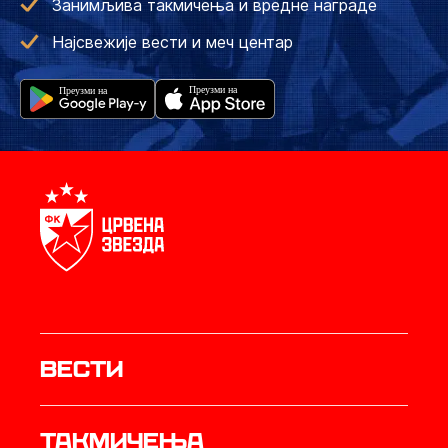
Занимљива такмичења и вредне награде
Најсвежије вести и меч центар
Вести
Такмичења