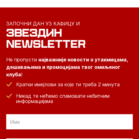
ЗАПОЧНИ ДАН УЗ КАФИЦУ И
ЗВЕЗДИН
NEWSLETTER
Не пропусти
најважније новости о утакмицама,
дешавањима и промоцијама твог омиљеног
клуба
!
Кратки имејлови за које ти треба 2 минута
Никад те нећемо спамовати небитним
информацијама
Email