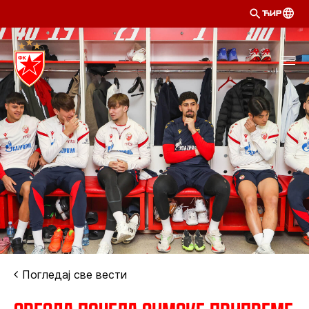
ЋИР
Погледај све вести