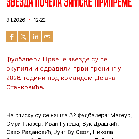
Звезда почела зимске припреме
3.1.2026
12:22
Фудбалери Црвене звезде су се
окупили и одрадили први тренинг у
2026. години под командом Дејана
Станковића.
На списку су се нашла 32 фудбалера: Матеус,
Омри Глазер, Иван Гутеша, Вук Драшкић,
Саво Радановић, Јунг Ву Сеол, Никола