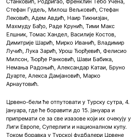
Станковић, Родригао, Френклин Тебо Учена,
Стефан Гудељ, Милош Вељковић, Стефан
Лековић, Адем Авдић, Наир Тикнизјан,
Махмуду Бађо, Раде Крунић, Тими Макс
Елшник, Томас Хандел, Василије Костов,
Димитрије Шарић, Мирко Иванић, Владимир
Лучић, Лука Зарић, Урош Ђорђевић, Фелисио
Милсон, Ђорђе Ранковић, Шави Бабика,
Немања Радоњић, Александар Катаи, Бруно
Дуарте, Алекса Дамјановић, Марко
Арнаутовић.
Црвено-бели ће отпутовати у Турску сутра, 4.
јануара, где ће боравити до 15. јануара и
припремати се за све изазове који их очекују у
Лиги Европе, Суперлиги и националном купу.
Током боравка у Турској фудбалери Црвене