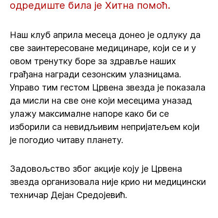
одредиште била је Хитна помоћ.
Наш клуб априла месеца донео је одлуку да
све заинтересоване медицинаре, који се и у
овом тренутку боре за здравље наших
грађана награди сезонским улазницама.
Управо тим гестом Црвена звезда је показала
да мисли на све оне који месецима уназад
улажу максималне напоре како би се
изборили са невидљивим непријатељем који
је погодио читаву планету.
Задовољство због акције коју је Црвена
звезда организовала није крио ни медицински
техничар Дејан Средојевић.