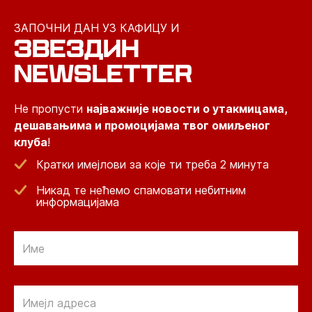
ЗАПОЧНИ ДАН УЗ КАФИЦУ И
ЗВЕЗДИН
NEWSLETTER
Не пропусти
најважније новости о утакмицама,
дешавањима и промоцијама твог омиљеног
клуба
!
Кратки имејлови за које ти треба 2 минута
Никад те нећемо спамовати небитним
информацијама
Email
Email