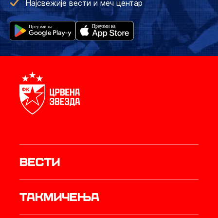
Најсвежије вести и меч центар
Вести
Такмичења