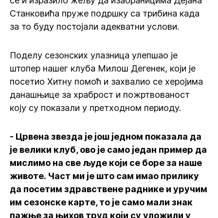
се и изразило жељу да изабраницима Дејана
Станковића пруже подршку са трибина када
за то буду постојали адекватни услови.
Поделу сезонских улазница улепшао је
штопер нашег клуба Милош Дегенек, који је
посетио Хитну помоћ и захвалио се херојима
данашњице за храброст и пожртвованост
коју су показали у претходном периоду.
- Црвена звезда је још једном показала да
је велики клуб, ово је само један пример да
мислимо на све људе који се боре за наше
животе. Част ми је што сам имао прилику
да посетим здравствене раднике и уручим
им сезонске карте, то је само мали знак
пажње за њихов труд који су уложили у