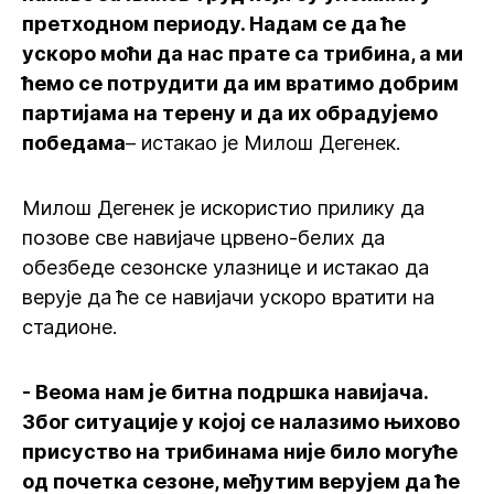
претходном периоду. Надам се да ће
ускоро моћи да нас прате са трибина, а ми
ћемо се потрудити да им вратимо добрим
партијама на терену и да их обрадујемо
победама
– истакао је Милош Дегенек.
Милош Дегенек је искористио прилику да
позове све навијаче црвено-белих да
обезбеде сезонске улазнице и истакао да
верује да ће се навијачи ускоро вратити на
стадионе.
- Веома нам је битна подршка навијача.
Због ситуације у којој се налазимо њихово
присуство на трибинама није било могуће
од почетка сезоне, међутим верујем да ће