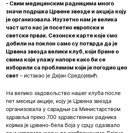
- Свим медицинским радницима много
значи подршка Црвене звезде и акција коју
је организовала. Изузетно нам је велика
част што нас је посетио европски и
светски првак. Сезонске карте које смо
добили на поклон само су потврда да је
Црвена звезда велики клуб, који брине о
свима који улажу напоре како би се
изборили са проблемом који је погодио цео
свет
– истакао је Дејан Средојевић.
На велико задовољство нашег клуба после
пет месеци акције, коју је Црвена звезда
организовала у сарадњи са Министарством
здравља преко 700 здравствених радника
којима је црвено-бела боја у срцу одазвало