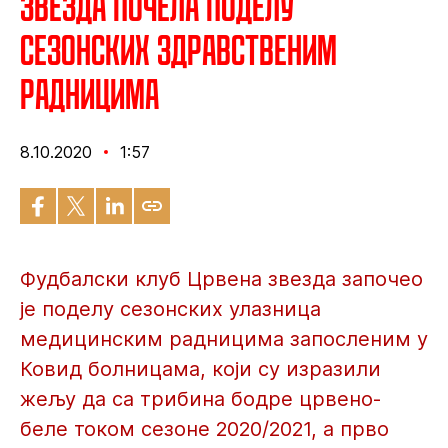
Звезда почела поделу
сезонских здравственим
радницима
8.10.2020
1:57
Фудбалски клуб Црвена звезда започео
је поделу сезонских улазница
медицинским радницима запосленим у
Ковид болницама, који су изразили
жељу да са трибина бодре црвено-
беле током сезоне 2020/2021, а прво