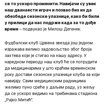
се то ускоро променити. Навијачи су увек
наш дванаести играч и позвао бих их да
обезбеде сезонске улазнице, како би били
у прилици да нас подрже када за то дође
време
– подвукао је Милош Дегенек.
Фудбалски клуб Црвена звезда још једном
изражава велико задовољство због броја
захтева који је стигао на нашу адресу. У
наредном периоду наш клуб ће се потрудити
да медицинарима у што краћем временском
року достави сезонске улазнице клуба за који
навијају. Свим медицинским радницима
желимо пуно среће у даљем раду, уз жељу
да се ускоро видимо на трибинама стадиона
„Рајко Митић“.